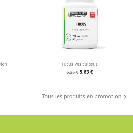
e
Aperçu rapide

sion
Fucus Vesiculosus
5,63 €
6,25 €
Tous les produits en promotion
