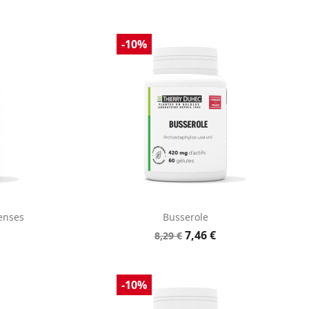
-10%
e
Aperçu rapide

enses
Busserole
7,46 €
8,29 €
-10%