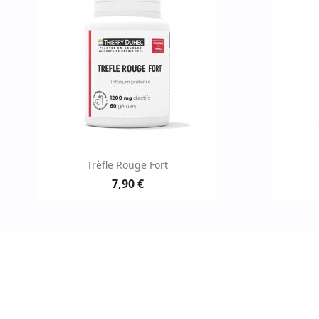
Aperçu rapide

Trèfle Rouge Fort
7,90 €