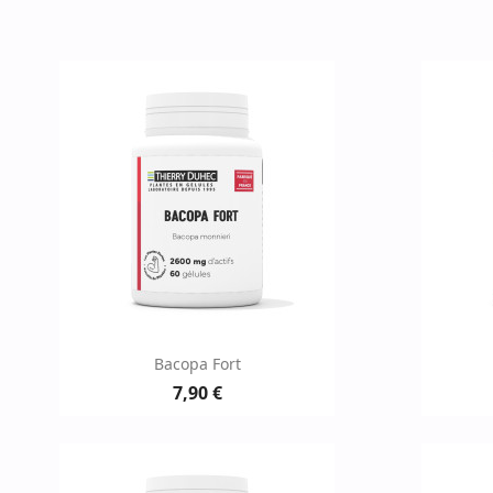
Aperçu rapide

Bacopa Fort
7,90 €