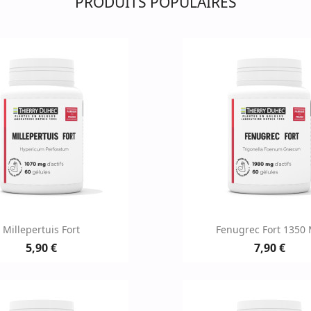
PRODUITS POPULAIRES
Aperçu rapide
Aperçu rapid


Millepertuis Fort
Fenugrec Fort 1350
5,90 €
7,90 €