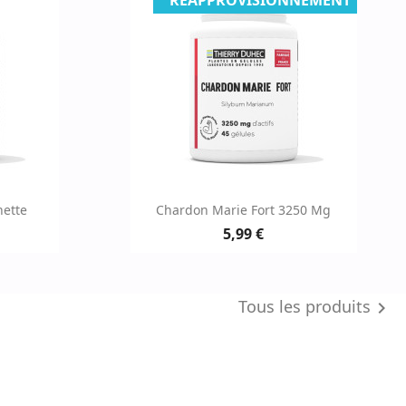
RÉAPPROVISIONNEMENT
e
Aperçu rapide

nette
Chardon Marie Fort 3250 Mg
5,99 €
Tous les produits
