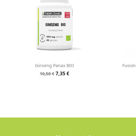
Aperçu rapide

Ginseng Panax BIO
Fusion
7,35 €
10,50 €