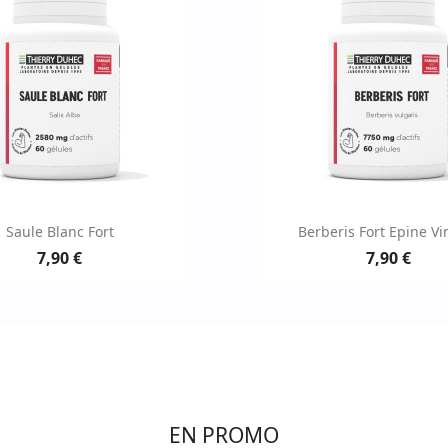
Aperçu rapide
Aperçu rapid


Saule Blanc Fort
Berberis Fort Epine Vi
7,90 €
7,90 €
EN PROMO