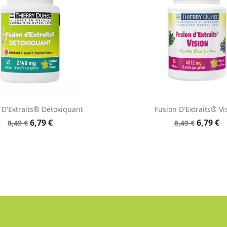
Aperçu rapide
Aperçu rapid


 D'Extraits® Détoxiquant
Fusion D'Extraits® Vi
6,79 €
6,79 €
8,49 €
8,49 €