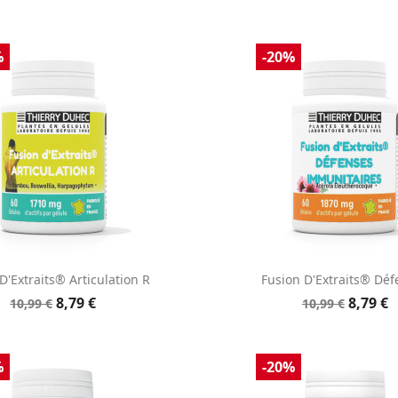
%
-20%
Aperçu rapide
Aperçu rapid


D'Extraits® Articulation R
Fusion D'Extraits® Déf
8,79 €
8,79 €
10,99 €
10,99 €
%
-20%