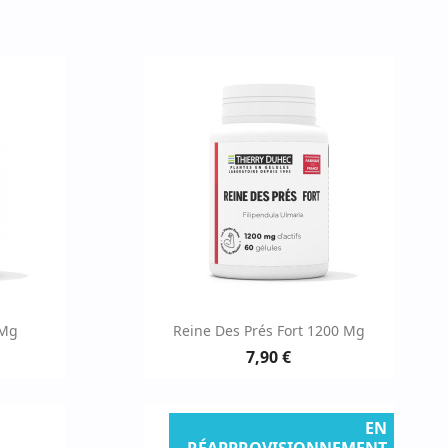
e
Aperçu rapide

 Mg
Reine Des Prés Fort 1200 Mg
7,90 €
EN