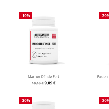
-10%
-20
Aperçu rapide

Marron D'Inde Fort
Fusion 
9,09 €
10,10 €
-30%
-20