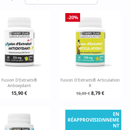
-20%
Aperçu rapide
Aperçu rapide


Fusion D'Extraits®
Fusion D'Extraits® Articulation
Antioxydant
R
15,90 €
8,79 €
10,99 €
EN
RÉAPPROVISIONNEME
NT