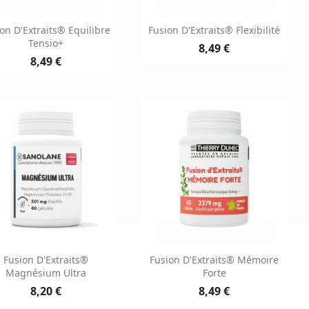
Aperçu rapide
Aperçu rapide


on D'Extraits® Equilibre
Fusion D'Extraits® Flexibilité
Tensio+
8,49 €
8,49 €
Aperçu rapide
Aperçu rapide


Fusion D'Extraits®
Fusion D'Extraits® Mémoire
Magnésium Ultra
Forte
8,20 €
8,49 €