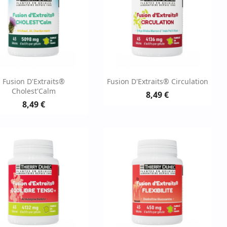
Aperçu rapide
Aperçu rapide


Fusion D'Extraits®
Fusion D'Extraits® Circulation
Cholest'Calm
8,49 €
8,49 €