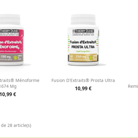
erçu rapide
Aperçu rapide

xtraits® Ménoforme
Fusion D'Extraits® Prosta Ultra
1674 Mg
Remi
10,99 €
10,99 €
de 28 article(s)