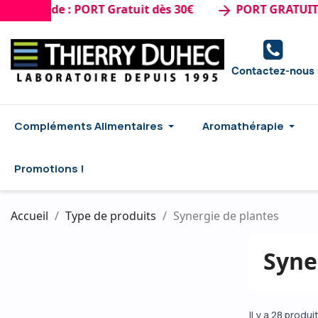
mande : PORT Gratuit dès 30€
PORT GRATUIT dès 
arrow_forward
Contactez-nous
Compléments Alimentaires
Aromathérapie
Promotions !
Accueil
Type de produits
Synergie de plantes
Syne
Il y a 28 produi