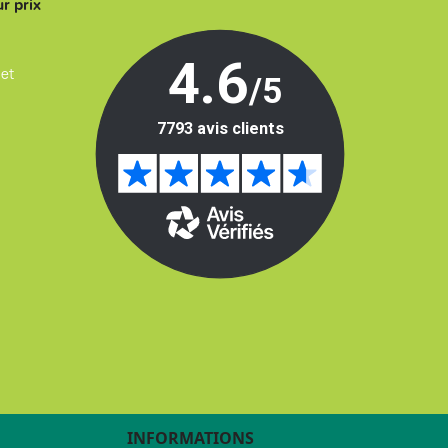
r prix
 et
INFORMATIONS