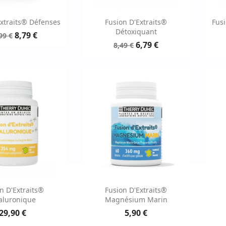
erçu rapide
Aperçu rapide

Extraits® Défenses
Fusion D'Extraits®
Fusi
Détoxiquant
8,79 €
99 €
6,79 €
8,49 €
erçu rapide
Aperçu rapide

n D'Extraits®
Fusion D'Extraits®
aluronique
Magnésium Marin
29,90 €
5,90 €