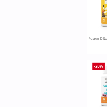
Ap

Fusion D'Ex
-20%