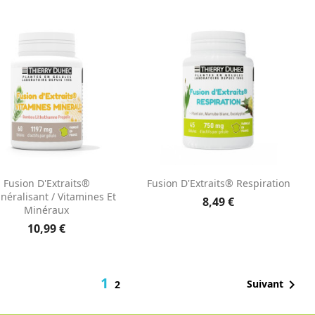
Aperçu rapide
Aperçu rapide


Fusion D'Extraits®
Fusion D'Extraits® Respiration
néralisant / Vitamines Et
8,49 €
Minéraux
10,99 €
1

Suivant
2