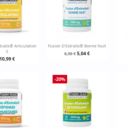
erçu rapide
Aperçu rapide

traits® Articulation
Fusion D'Extraits® Bonne Nuit
S
5,04 €
6,30 €
10,99 €
-20%