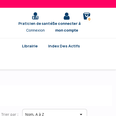
0
Praticien de santé
Se connecter à
Connexion
mon compte
Librairie
Index Des Actifs

Trier par :
Nom, A à Z