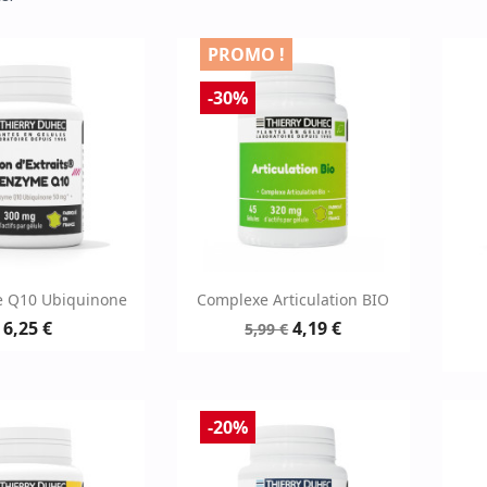
PROMO !
-30%
erçu rapide
Aperçu rapide

 Q10 Ubiquinone
Complexe Articulation BIO
6,25 €
4,19 €
5,99 €
-20%