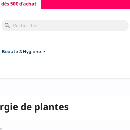
50€ d'achat
search
Beauté & Hygiène
rgie de plantes
ts.