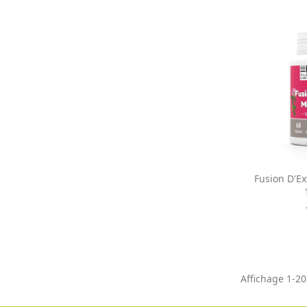
Ap

Fusion D'E
Affichage 1-20 