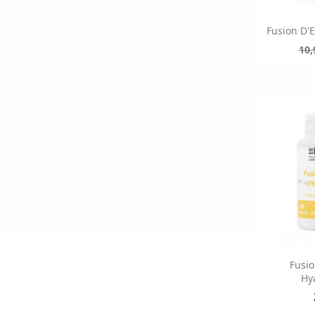
Ap

Fusion D'
10,
Ap

Fusio
Hy