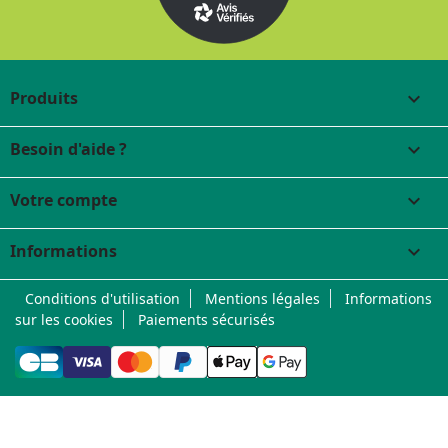
Produits

Besoin d'aide ?

Votre compte

Informations
keyboard_arrow_down
Conditions d'utilisation
Mentions légales
Informations
sur les cookies
Paiements sécurisés