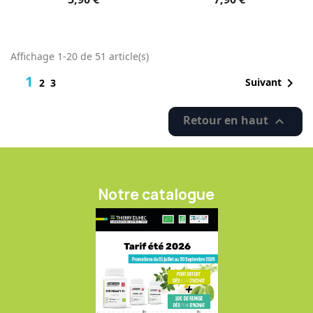
Affichage 1-20 de 51 article(s)
1

Suivant
2
3
Retour en haut

Notre catalogue