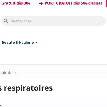
tuit dès 30€
PORT GRATUIT dès 50€ d'achat
arrow_forward
search
Beauté & Hygiène
spiratoires
s respiratoires
s.