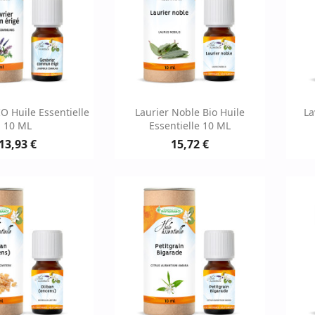
erçu rapide
Aperçu rapide

O Huile Essentielle
Laurier Noble Bio Huile
La
10 ML
Essentielle 10 ML
13,93 €
15,72 €