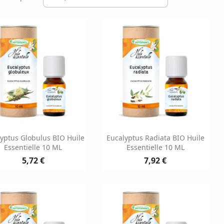
Aperçu rapide
Aperçu rapide


yptus Globulus BIO Huile
Eucalyptus Radiata BIO Huile
Essentielle 10 ML
Essentielle 10 ML
5,72 €
7,92 €