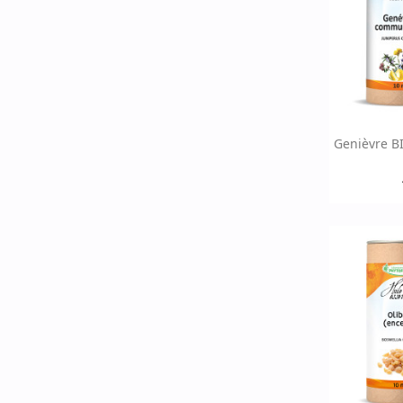
Ap

Genièvre BI