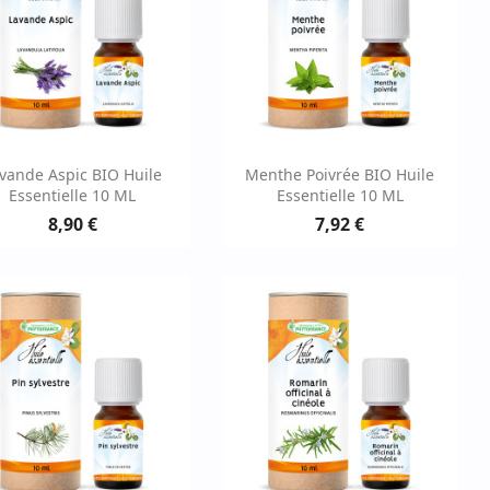
Aperçu rapide
Aperçu rapide


vande Aspic BIO Huile
Menthe Poivrée BIO Huile
Essentielle 10 ML
Essentielle 10 ML
8,90 €
7,92 €