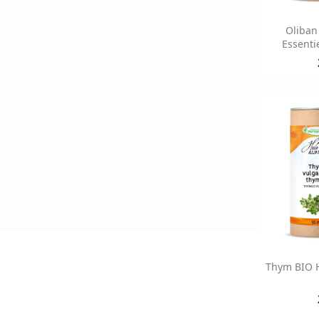
Ap

Oliban
Essenti
Ap

Thym BIO H