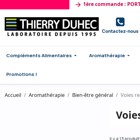
1ère commande : PORT Gra
arrow_forward
Contactez-nous
Compléments Alimentaires
Aromathérapie
Promotions !
Accueil
Aromathérapie
Bien-être général
Voies re
Voie
Il y a 13 produit