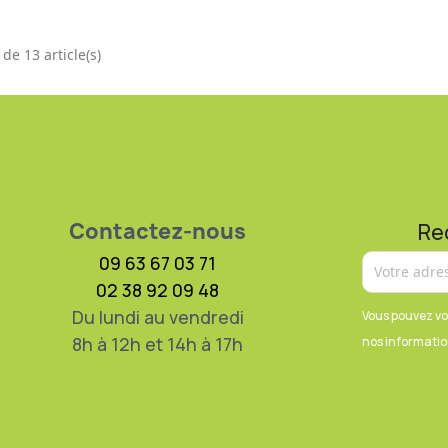
de 13 article(s)
Contactez-nous
Re
09 63 67 03 71
02 38 92 09 48
Du lundi au vendredi
Vous pouvez vo
8h à 12h et 14h à 17h
nos information