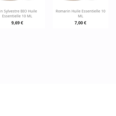
Aperçu rapide
Aperçu rapide


in Sylvestre BIO Huile
Romarin Huile Essentielle 10
Essentielle 10 ML
ML
9,69 €
7,00 €