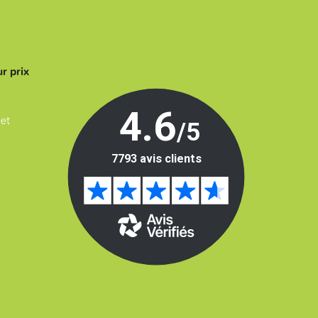
r prix
 et