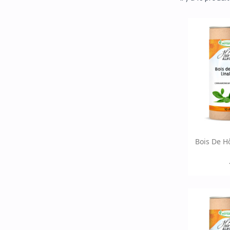
Ap

Bois De Hô