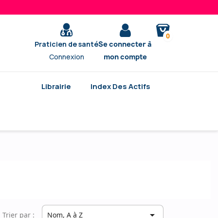
0
Praticien de santé
Se connecter à
Connexion
mon compte
Librairie
Index Des Actifs

Trier par :
Nom, A à Z