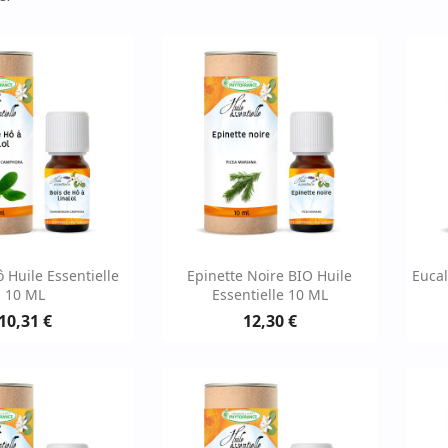
erçu rapide
Aperçu rapide

 Huile Essentielle
Epinette Noire BIO Huile
Eucal
10 ML
Essentielle 10 ML
10,31 €
12,30 €