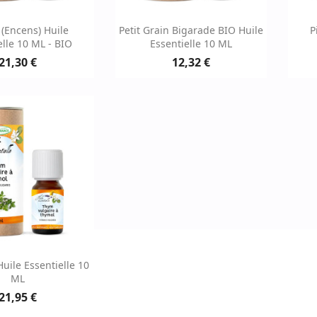
erçu rapide
Aperçu rapide

 (encens) Huile
Petit Grain Bigarade BIO Huile
P
elle 10 ML - BIO
Essentielle 10 ML
21,30 €
12,32 €
erçu rapide
uile Essentielle 10
ML
21,95 €