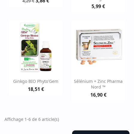
3,86 €
4,29 €
5,99 €
Ginkgo BIO Phyto'Gem
Sélénium + Zinc Pharma
Nord ™
18,51 €
16,90 €
Affichage 1-6 de 6 article(s)