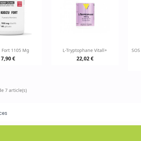
erçu rapide
Aperçu rapide

 Fort 1105 Mg
L-Tryptophane Vitall+
SOS 
7,90 €
22,02 €
e 7 article(s)
ces