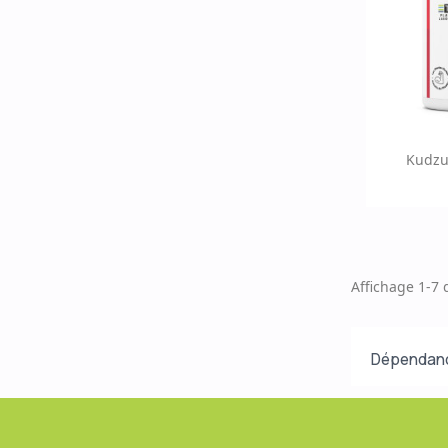
Ap

Kudzu
Affichage 1-7 d
Dépendan