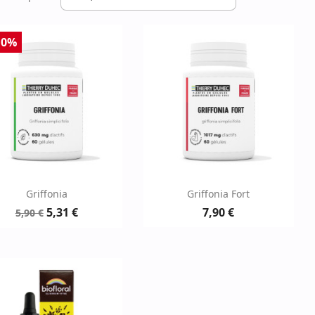
10%
Aperçu rapide
Aperçu rapide


Griffonia
Griffonia Fort
5,31 €
7,90 €
5,90 €