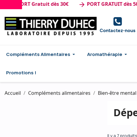
e : PORT Gratuit dès 30€
PORT GRATUIT dès 50€ 
arrow_forward
Contactez-nous
Compléments Alimentaires
Aromathérapie
Promotions !
Accueil
Compléments alimentaires
Bien-être menta
Dép
Il y a 7 produits