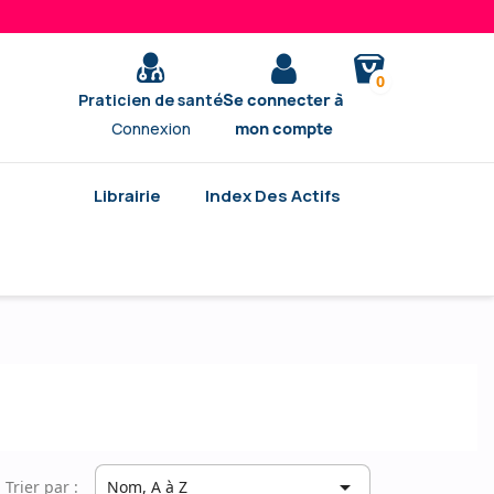
0
Praticien de santé
Se connecter à
Connexion
mon compte
Librairie
Index Des Actifs

Trier par :
Nom, A à Z