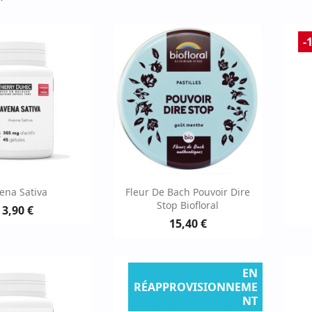
-
erçu rapide
Aperçu rapide

ena Sativa
Fleur De Bach Pouvoir Dire
Stop Biofloral
3,90 €
15,40 €
EN
RÉAPPROVISIONNEME
NT