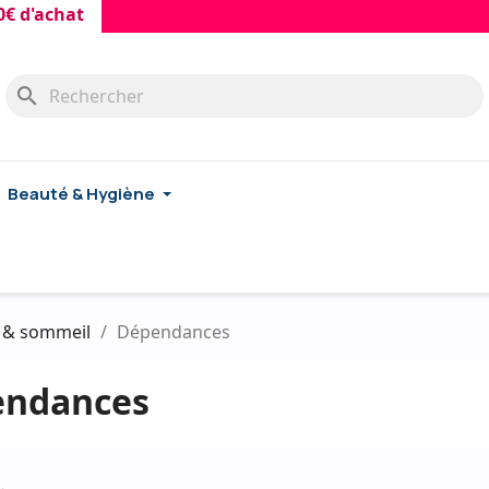
d'achat
search
Beauté & Hygiène
l & sommeil
Dépendances
endances
.