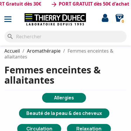
Gratuit dès 30€
PORT GRATUIT dès 50€ d'achat
arrow_forward
0
search
Accueil
Aromathérapie
Femmes enceintes &
allaitantes
Femmes enceintes &
allaitantes
Allergies
Beauté de la peau & des cheveux
Circulation
Relaxation