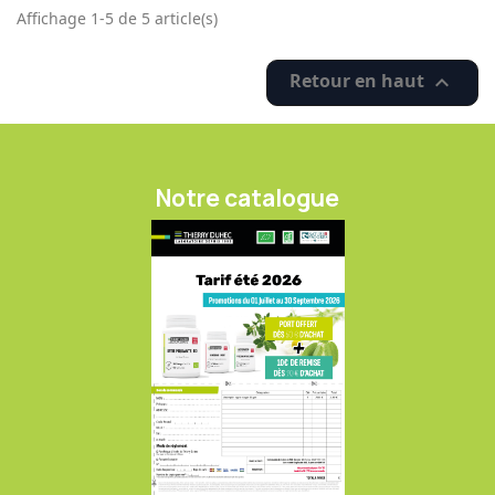
Affichage 1-5 de 5 article(s)
Retour en haut

Notre catalogue