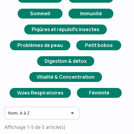
Sommeil
Immunité
Piqûres et répulsifs insectes
Problèmes de peau
Petit bobos
Digestion & détox
Vitalité & Concentration
Voies Respiratoires
Féminité

Nom, A à Z
Affichage 1-5 de 5 article(s)