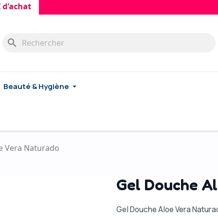
hat
search
Beauté & Hygiène
e Vera Naturado
Gel Douche Al
Gel Douche Aloe Vera Natura