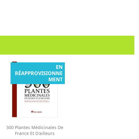
EN
RÉAPPROVISIONNE
MENT
Aperçu rapide

300 Plantes Médicinales De
France Et D'ailleurs