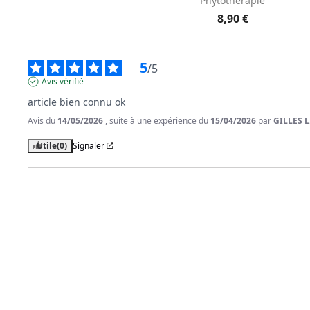
Phytothérapie
8,90 €
5
/
5
Avis vérifié
article bien connu ok
Avis du
14/05/2026
, suite à une expérience du
15/04/2026
par
GILLES L
Utile
(0)
Signaler