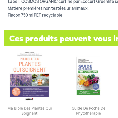
Label : COSMOS ORGANIC certifié par Ecocert Greenlife s
Matière premières non testées ur animaux.
Flacon 750 ml PET recyclable
Ces produits peuvent vous i
Aperçu rapide
Aperçu rapide


Ma Bible Des Plantes Qui
Guide De Poche De
Soignent
Phytothérapie