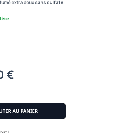
fumé extra doux
sans sulfate
lète
0 €
UTER AU PANIER
hat !