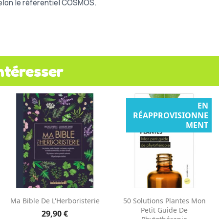
elon le référentiel COSMOS.
ntéresser
EN
RÉAPPROVISIONNE
MENT
Aperçu rapide
Aperçu rapide


Ma Bible De L'Herboristerie
50 Solutions Plantes Mon
Petit Guide De
29,90 €