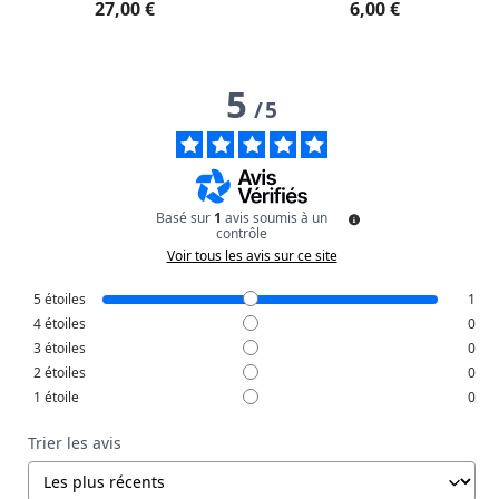
27,00 €
6,00 €
5
/
5
Basé sur
1
avis soumis à un
contrôle
Voir tous les avis sur ce site
5
étoiles
1
4
étoiles
0
3
étoiles
0
2
étoiles
0
1
étoile
0
Trier les avis