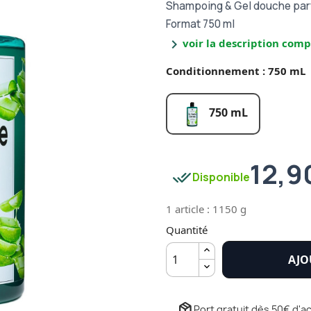
Shampoing & Gel douche par
Format 750 ml
chevron_right
voir la description comp
Conditionnement : 750 mL
750 mL
12,9
done_all
Disponible
1 article : 1150 g
Quantité
AJO
package_2
Port gratuit dès 50€ d'ac