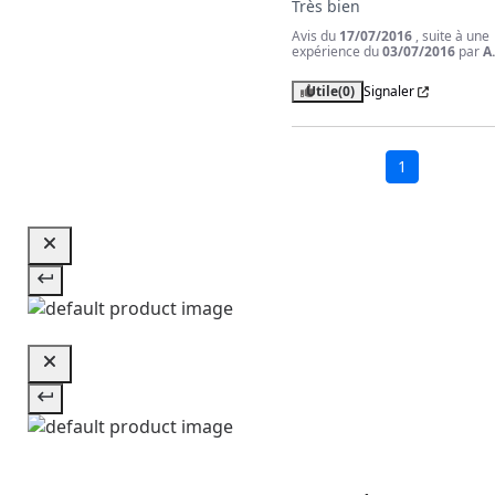
Très bien
Avis du
17/07/2016
, suite à une
expérience du
03/07/2016
par
A
Utile
(0)
Signaler
1