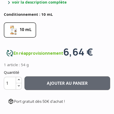
chevron_right
voir la description complète
Conditionnement : 10 mL
10 mL
6,64 €
published_with_changes
En réapprovisionnement
1 article : 54 g
Quantité
AJOUTER AU PANIER
package_2
Port gratuit dès 50€ d'achat !