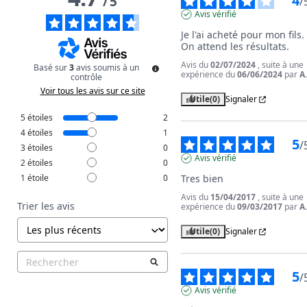
4
/
5
/
Avis vérifié
Je l'ai acheté pour mon fils. 
On attend les résultats.
Avis du
02/07/2024
, suite à une
Basé sur
3
avis soumis à un
expérience du
06/06/2024
par
A
contrôle
Voir tous les avis sur ce site
Utile
(0)
Signaler
5
étoiles
2
4
étoiles
1
5
/
3
étoiles
0
Avis vérifié
2
étoiles
0
1
étoile
0
Tres bien
Avis du
15/04/2017
, suite à une
Trier les avis
expérience du
09/03/2017
par
A
Utile
(0)
Signaler
5
/
Avis vérifié