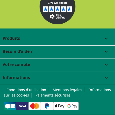
Produits

Besoin d'aide ?

Votre compte

Informations
keyboard_arrow_down
Conditions d'utilisation
Mentions légales
Informations
sur les cookies
Paiements sécurisés