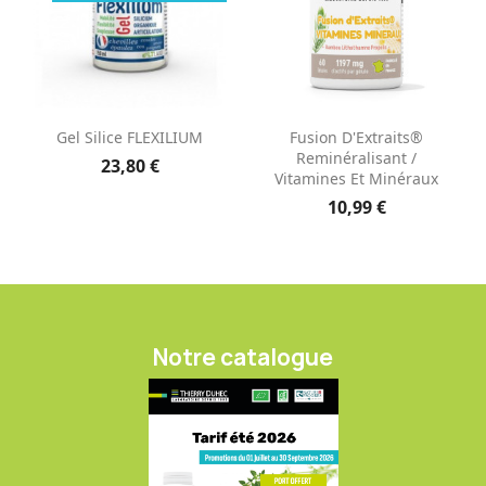
Gel Silice FLEXILIUM
Fusion D'Extraits®
Reminéralisant /
23,80 €
Vitamines Et Minéraux
10,99 €
Notre catalogue