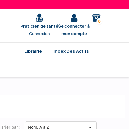
0
Praticien de santé
Se connecter à
Connexion
mon compte
Librairie
Index Des Actifs

Trier par :
Nom, A à Z