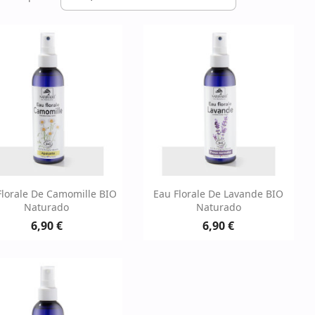
Aperçu rapide
Aperçu rapide


Florale De Camomille BIO
Eau Florale De Lavande BIO
Naturado
Naturado
6,90 €
6,90 €