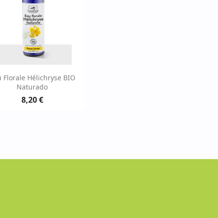
Aperçu rapide

 Florale Hélichryse BIO
Naturado
8,20 €