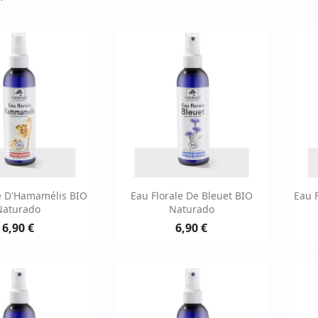
erçu rapide
Aperçu rapide

e D'Hamamélis BIO
Eau Florale De Bleuet BIO
Eau 
Naturado
Naturado
6,90 €
6,90 €