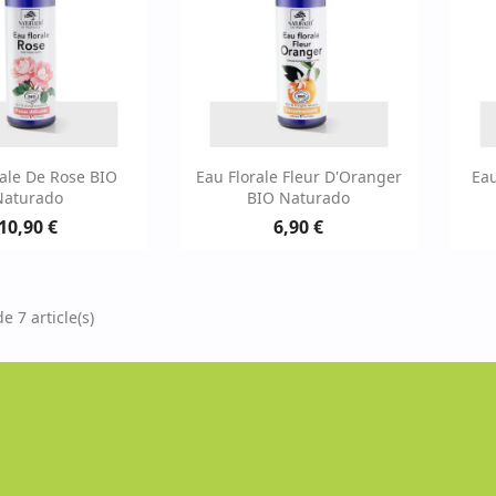
erçu rapide
Aperçu rapide

rale De Rose BIO
Eau Florale Fleur D'Oranger
Eau
Naturado
BIO Naturado
10,90 €
6,90 €
e 7 article(s)