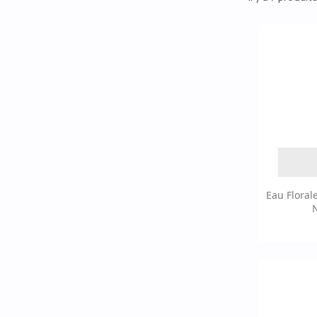
Ap

Eau Floral