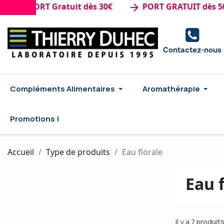
e : PORT Gratuit dès 30€
PORT GRATUIT dès 50€ 
arrow_forward
Contactez-nous
Compléments Alimentaires
Aromathérapie
Promotions !
Accueil
Type de produits
Eau florale
Eau 
Il y a 7 produits