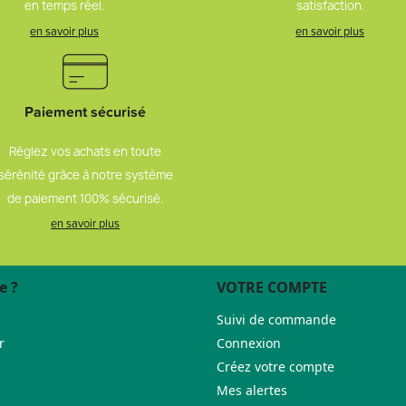
en temps réel.
satisfaction.
en savoir plus
en savoir plus
Paiement sécurisé
Réglez vos achats en toute
sérénité grâce à notre système
de paiement 100% sécurisé.
en savoir plus
e ?
VOTRE COMPTE
Suivi de commande
r
Connexion
Créez votre compte
Mes alertes