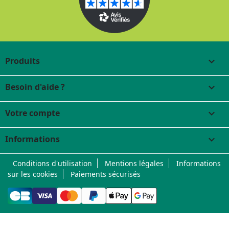
Produits

Besoin d'aide ?

Votre compte

Informations
keyboard_arrow_down
Conditions d'utilisation
Mentions légales
Informations
sur les cookies
Paiements sécurisés