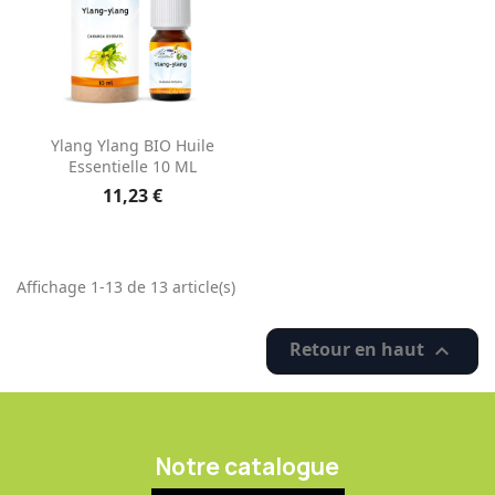
Ylang Ylang BIO Huile
Essentielle 10 ML
11,23 €
Affichage 1-13 de 13 article(s)
Retour en haut

Notre catalogue