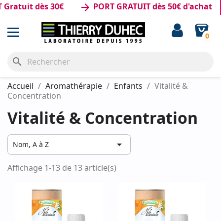
atuit dès 30€
PORT GRATUIT dès 50€ d'achat
arrow_forward
0
search
Accueil
Aromathérapie
Enfants
Vitalité &
Concentration
Vitalité & Concentration

Nom, A à Z
Affichage 1-13 de 13 article(s)