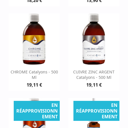
18,20 €
13,90 €
CHROME Catalyons - 500
CUIVRE ZINC ARGENT
Ml
Catalyons - 500 Ml
19,11 €
19,11 €
EN
EN
RÉAPPROVISIONN
RÉAPPROVISIONN
EMENT
EMENT