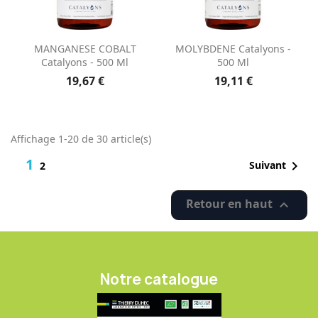
MANGANESE COBALT
MOLYBDENE Catalyons -
Catalyons - 500 Ml
500 Ml
19,67 €
19,11 €
Affichage 1-20 de 30 article(s)
1

Suivant
2
Retour en haut

Notre catalogue