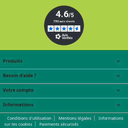
Produits

Besoin d'aide ?

Votre compte

Informations
keyboard_arrow_down
Conditions d'utilisation
Mentions légales
Informations
sur les cookies
Paiements sécurisés