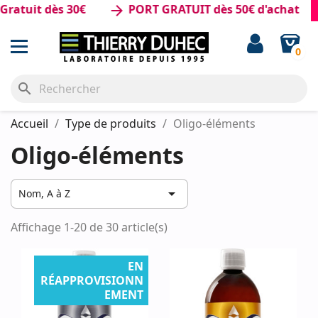
tuit dès 30€
PORT GRATUIT dès 50€ d'achat
arrow_forward
0
search
Accueil
Type de produits
Oligo-éléments
Oligo-éléments

Nom, A à Z
Affichage 1-20 de 30 article(s)
EN
RÉAPPROVISIONN
EMENT