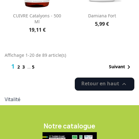
CUIVRE Catalyons - 500
Damiana Fort
Ml
5,99 €
19,11 €
Affichage 1-20 de 89 article(s)
1

Suivant
2
3
…
5
Retour en haut

Vitalité
Notre catalogue