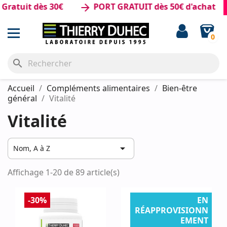
atuit dès 30€
PORT GRATUIT dès 50€ d'achat
arrow_forward
0
search
Accueil
Compléments alimentaires
Bien-être
général
Vitalité
Vitalité

Nom, A à Z
Affichage 1-20 de 89 article(s)
-30%
EN
RÉAPPROVISIONN
EMENT