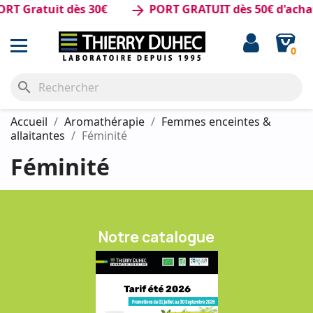
T Gratuit dès 30€
PORT GRATUIT dès 50€ d'achat
arrow_forward
0
search
Accueil
Aromathérapie
Femmes enceintes &
allaitantes
Féminité
Féminité
Notre catalogue