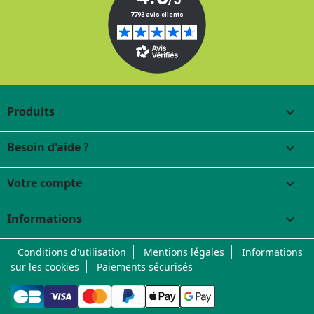
Produits

Besoin d'aide ?

Votre compte

Informations
keyboard_arrow_down
Conditions d'utilisation
Mentions légales
Informations
sur les cookies
Paiements sécurisés