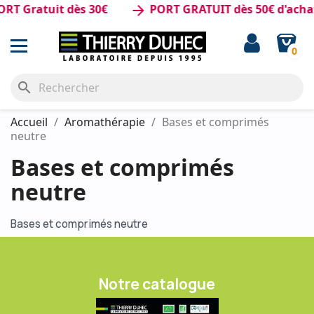
T Gratuit dès 30€
PORT GRATUIT dès 50€ d'achat
arrow_forward
0
search
Accueil
Aromathérapie
Bases et comprimés
neutre
Bases et comprimés
neutre
Bases et comprimés neutre
Notre catalogue