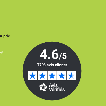
r prix
 et