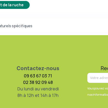
t de la ruche
aturels spécifiques
Contactez-nous
Re
09 63 67 03 71
02 38 92 09 48
Du lundi au vendredi
Vous pouvez vo
8h à 12h et 14h à 17h
nos information