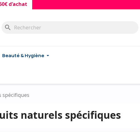
€ d'achat
search
Beauté & Hygiène
s spécifiques
uits naturels spécifiques