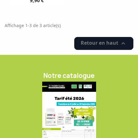
9,90 €
Affichage 1-3 de 3 article(s)
Retour en haut

Notre catalogue