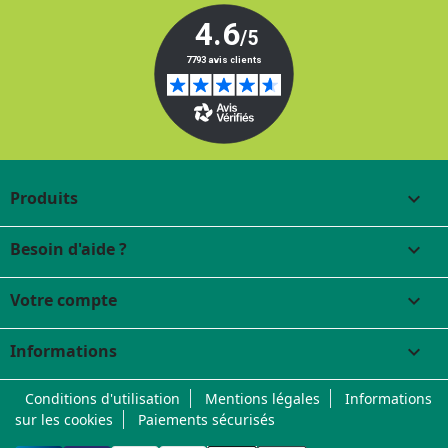
Produits

Besoin d'aide ?

Votre compte

Informations
keyboard_arrow_down
Conditions d'utilisation
Mentions légales
Informations
sur les cookies
Paiements sécurisés