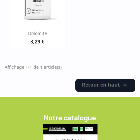
Dolomite
3,29 €
Affichage 1-1 de 1 article(s)
Retour en haut

Notre catalogue