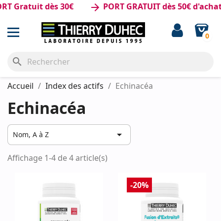
 Gratuit dès 30€
PORT GRATUIT dès 50€ d'achat
arrow_forward
0
search
Accueil
Index des actifs
Echinacéa
Echinacéa

Nom, A à Z
Affichage 1-4 de 4 article(s)
-20%