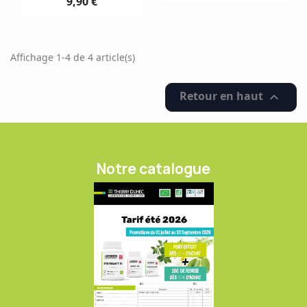
9,90 €
Affichage 1-4 de 4 article(s)
Retour en haut

Notre catalogue