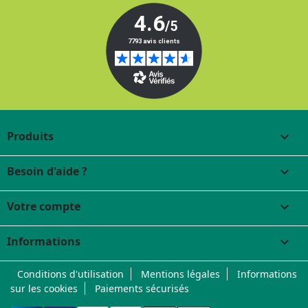
Produits

Besoin d'aide ?

Votre compte

Informations
keyboard_arrow_down
Conditions d'utilisation
Mentions légales
Informations
sur les cookies
Paiements sécurisés