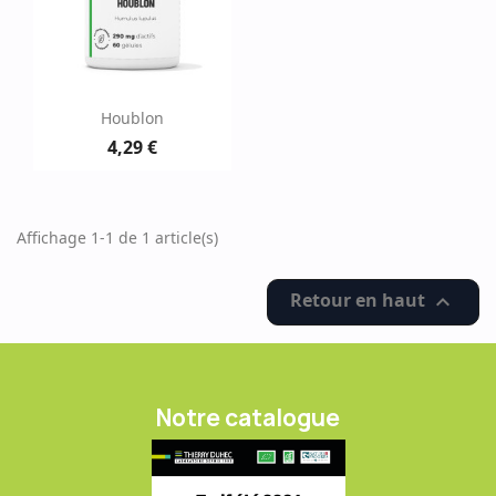
Houblon
4,29 €
Affichage 1-1 de 1 article(s)
Retour en haut

Notre catalogue