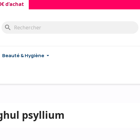
 d'achat
search
Beauté & Hygiène
ghul psyllium