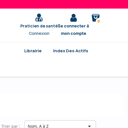
0
Praticien de santé
Se connecter à
Connexion
mon compte
Librairie
Index Des Actifs

Trier par :
Nom, A à Z