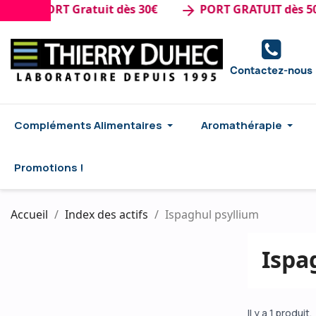
de : PORT Gratuit dès 30€
PORT GRATUIT dès 50€
arrow_forward
Contactez-nous
Compléments Alimentaires
Aromathérapie
Promotions !
Accueil
Index des actifs
Ispaghul psyllium
Ispa
Il y a 1 produit.