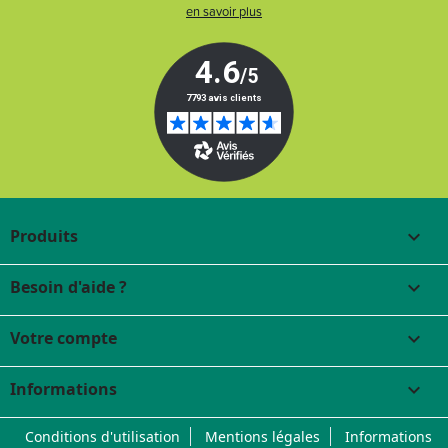
en savoir plus
Produits

Besoin d'aide ?

Votre compte

Informations
keyboard_arrow_down
Conditions d'utilisation
Mentions légales
Informations