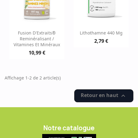
Fusion D'Extraits®
Lithothamne 440 Mg
Reminéralisant /
2,79 €
Vitamines Et Minéraux
10,99 €
Affichage 1-2 de 2 article(s)
Retour en haut

Notre catalogue