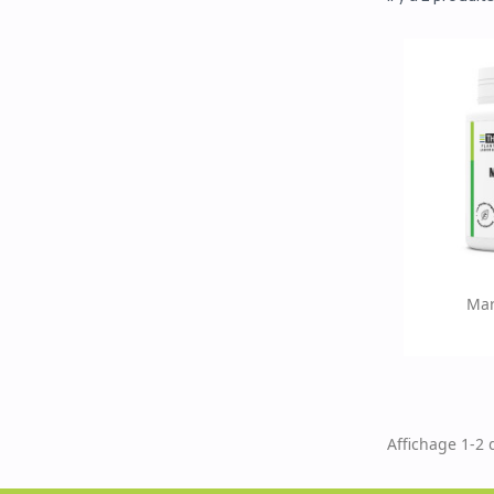
Ap

Mar
Affichage 1-2 d