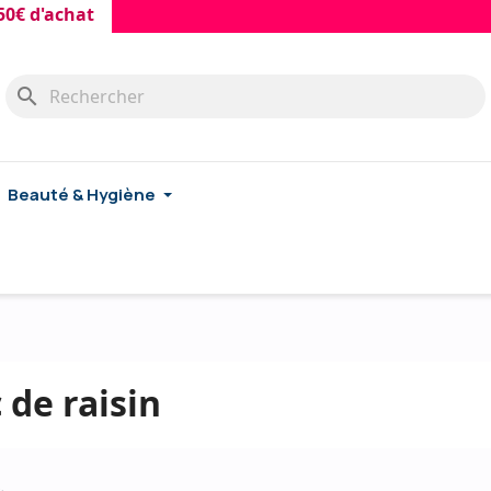
 d'achat
search
Beauté & Hygiène
 de raisin
.