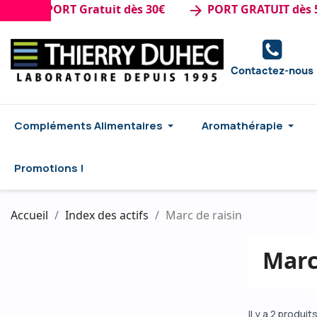
de : PORT Gratuit dès 30€
PORT GRATUIT dès 50€
arrow_forward
Contactez-nous
Compléments Alimentaires
Aromathérapie
Promotions !
Accueil
Index des actifs
Marc de raisin
Marc
Il y a 2 produits