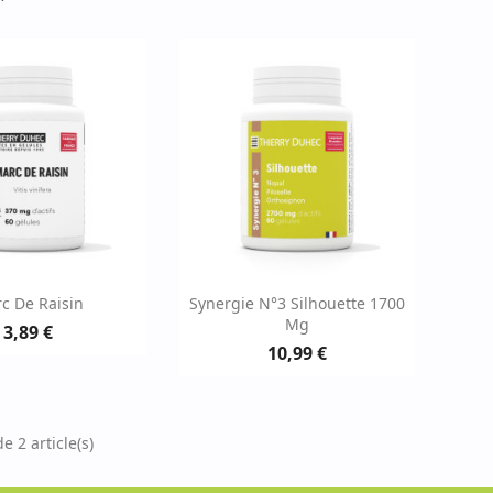
erçu rapide
Aperçu rapide

c De Raisin
Synergie N°3 Silhouette 1700
Mg
3,89 €
10,99 €
e 2 article(s)