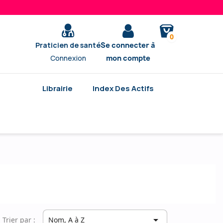
0
Praticien de santé
Se connecter à
Connexion
mon compte
Librairie
Index Des Actifs

Trier par :
Nom, A à Z