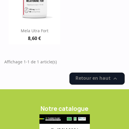
Mela Utra Fort
8,60 €
Affichage 1-1 de 1 article(s)
Retour en haut

Notre catalogue