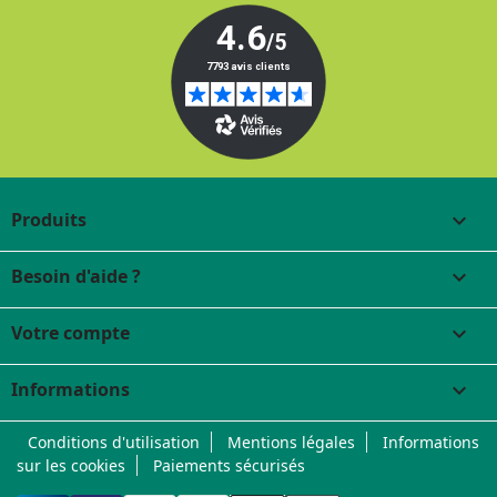
Produits

Besoin d'aide ?

Votre compte

Informations
keyboard_arrow_down
Conditions d'utilisation
Mentions légales
Informations
sur les cookies
Paiements sécurisés