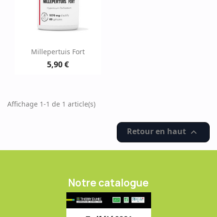
Millepertuis Fort
5,90 €
Affichage 1-1 de 1 article(s)
Retour en haut

Notre catalogue