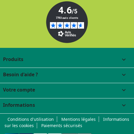
Produits

Besoin d'aide ?

Votre compte

Informations
keyboard_arrow_down
Conditions d'utilisation
Mentions légales
Informations
sur les cookies
Paiements sécurisés