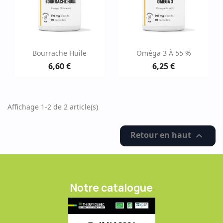
Bourrache Huile
Oméga 3 À 55 %
6,60 €
6,25 €
Affichage 1-2 de 2 article(s)
Retour en haut

Notre catalogue