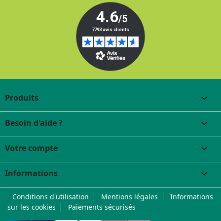
Produits

Besoin d'aide ?

Votre compte

Informations
keyboard_arrow_down
Conditions d'utilisation
Mentions légales
Informations
sur les cookies
Paiements sécurisés