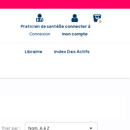
0
Praticien de santé
Se connecter à
Connexion
mon compte
Librairie
Index Des Actifs

Trier par :
Nom, A à Z