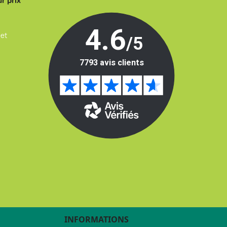
r prix
 et
INFORMATIONS