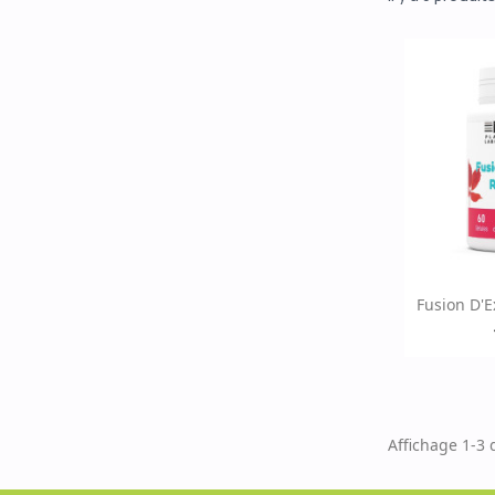
Ap

Fusion D'E
Affichage 1-3 d