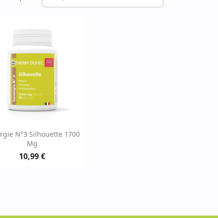
Aperçu rapide

rgie N°3 Silhouette 1700
Mg
10,99 €