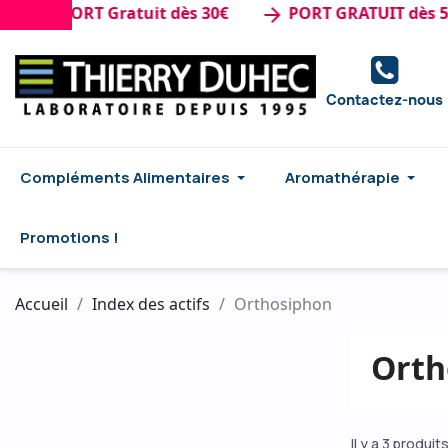
de : PORT Gratuit dès 30€
PORT GRATUIT dès 50€
arrow_forward
Contactez-nous
Compléments Alimentaires
Aromathérapie
Promotions !
Accueil
Index des actifs
Orthosiphon
Orth
Il y a 3 produits