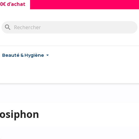
 d'achat
search
Beauté & Hygiène
osiphon
.