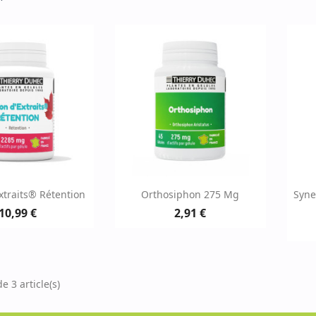
erçu rapide
Aperçu rapide

xtraits® Rétention
Orthosiphon 275 Mg
Syne
10,99 €
2,91 €
e 3 article(s)