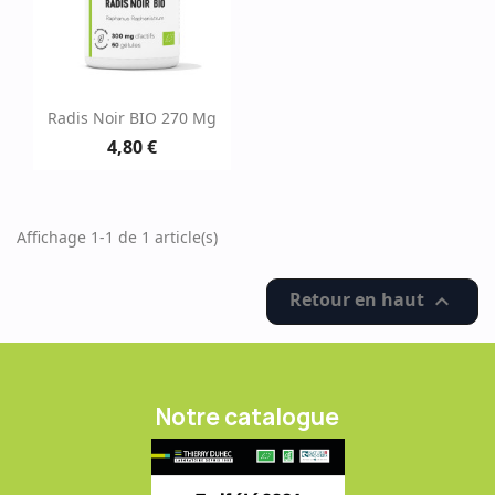
Radis Noir BIO 270 Mg
4,80 €
Affichage 1-1 de 1 article(s)
Retour en haut

Notre catalogue