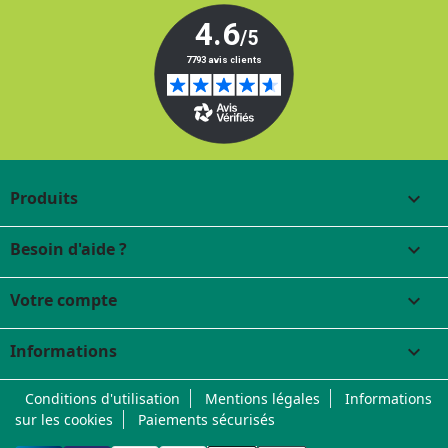
Produits

Besoin d'aide ?

Votre compte

Informations
keyboard_arrow_down
Conditions d'utilisation
Mentions légales
Informations
sur les cookies
Paiements sécurisés