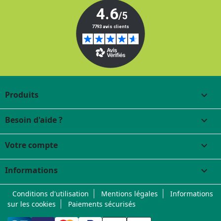
Produits

Besoin d'aide ?

Votre compte

Informations
keyboard_arrow_down
Conditions d'utilisation
Mentions légales
Informations
sur les cookies
Paiements sécurisés