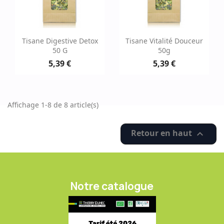
Tisane Digestive Detox
Tisane Vitalité Douceur
50 G
50g
5,39 €
5,39 €
Affichage 1-8 de 8 article(s)
Retour en haut

Notre catalogue