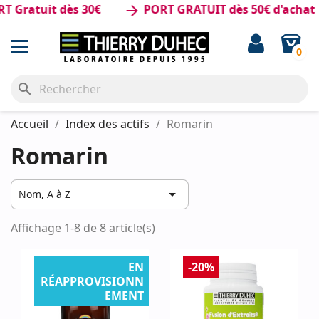
Gratuit dès 30€
PORT GRATUIT dès 50€ d'achat
arrow_forward
0
search
Accueil
Index des actifs
Romarin
Romarin

Nom, A à Z
Affichage 1-8 de 8 article(s)
EN
-20%
RÉAPPROVISIONN
EMENT