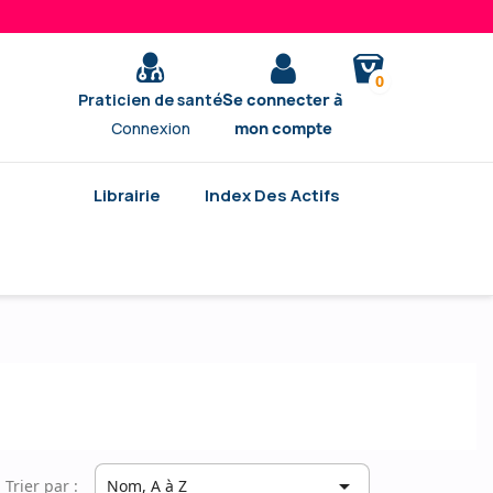
0
Praticien de santé
Se connecter à
Connexion
mon compte
Librairie
Index Des Actifs

Trier par :
Nom, A à Z