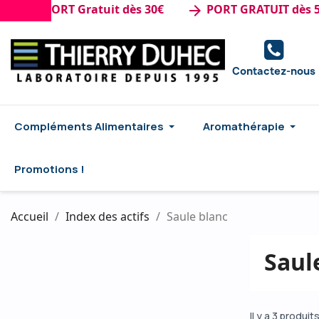
de : PORT Gratuit dès 30€
PORT GRATUIT dès 50€
arrow_forward
Contactez-nous
Compléments Alimentaires
Aromathérapie
Promotions !
Accueil
Index des actifs
Saule blanc
Saul
Il y a 3 produits