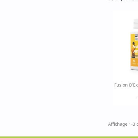
Ap

Fusion D'Ex
Affichage 1-3 d