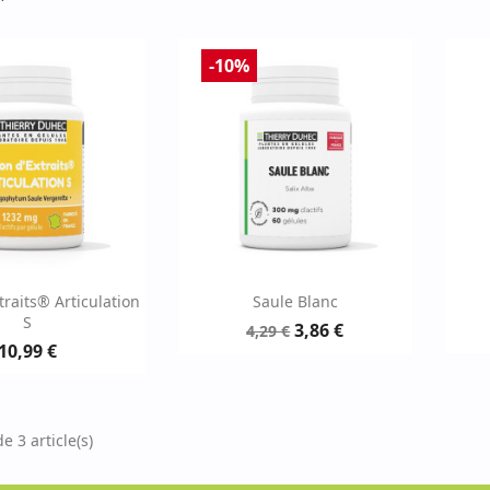
-10%
erçu rapide
Aperçu rapide

traits® Articulation
Saule Blanc
S
3,86 €
4,29 €
10,99 €
e 3 article(s)