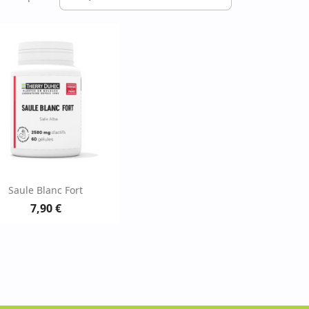
Aperçu rapide

Saule Blanc Fort
7,90 €