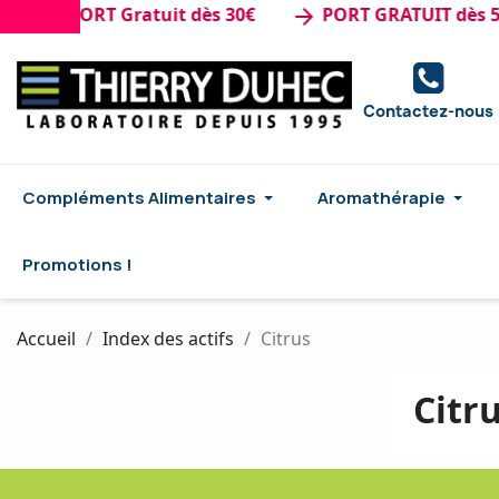
de : PORT Gratuit dès 30€
PORT GRATUIT dès 50€
arrow_forward
Contactez-nous
Compléments Alimentaires
Aromathérapie
Promotions !
Accueil
Index des actifs
Citrus
Citr