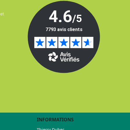
 et
INFORMATIONS
Thierry Duhec