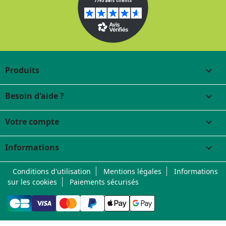
Produits

Besoin d'aide ?

Votre compte

Informations
keyboard_arrow_down
Conditions d'utilisation
Mentions légales
Informations
sur les cookies
Paiements sécurisés