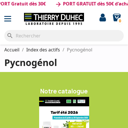
RT Gratuit dès 30€
PORT GRATUIT dès 50€ d'acha
arrow_forward
0
search
Accueil
Index des actifs
Pycnogénol
Pycnogénol
Notre catalogue