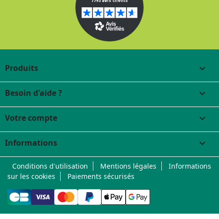
Produits

Besoin d'aide ?

Votre compte

Informations
keyboard_arrow_down
Conditions d'utilisation
Mentions légales
Informations
sur les cookies
Paiements sécurisés