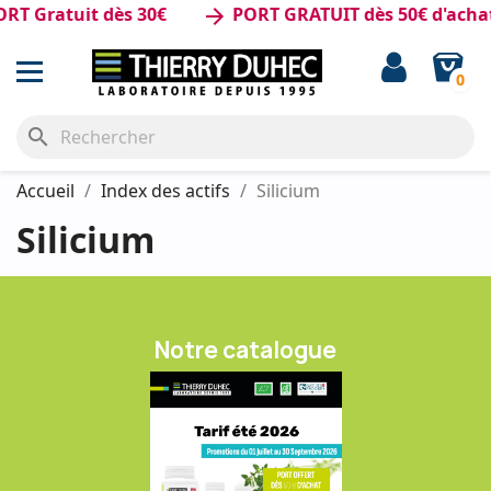
T Gratuit dès 30€
PORT GRATUIT dès 50€ d'achat
arrow_forward
0
search
Accueil
Index des actifs
Silicium
Silicium
Notre catalogue