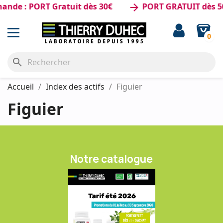
nde : PORT Gratuit dès 30€
PORT GRATUIT dès 50
arrow_forward
0
search
Accueil
Index des actifs
Figuier
Figuier
Notre catalogue