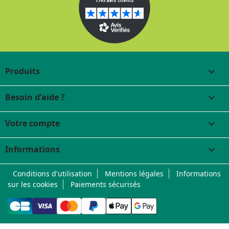
Produits

Besoin d'aide ?

Votre compte

Informations
keyboard_arrow_down
Conditions d'utilisation
Mentions légales
Informations
sur les cookies
Paiements sécurisés