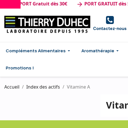
nde : PORT Gratuit dès 30€
PORT GRATUIT dès 50
arrow_forward
Contactez-nous
Compléments Alimentaires
Aromathérapie
Promotions !
Accueil
Index des actifs
Vitamine A
Vita