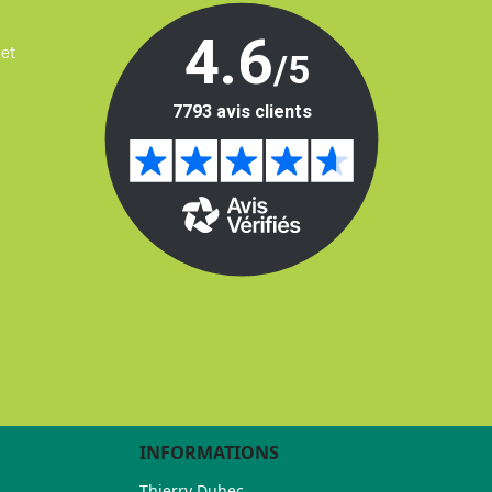
 et
INFORMATIONS
Thierry Duhec