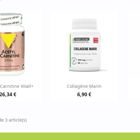
erçu rapide
Aperçu rapide

-Carnitine Vitall+
Collagène Marin
26,34 €
6,90 €
e 3 article(s)