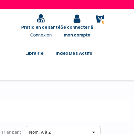
0
Praticien de santé
Se connecter à
Connexion
mon compte
Librairie
Index Des Actifs

Trier par :
Nom, A à Z