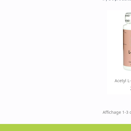
Ap

Acetyl L
Affichage 1-3 d