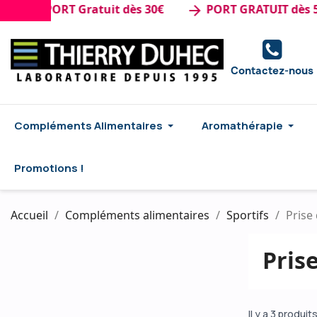
de : PORT Gratuit dès 30€
PORT GRATUIT dès 50€
arrow_forward
Contactez-nous
Compléments Alimentaires
Aromathérapie
Promotions !
Accueil
Compléments alimentaires
Sportifs
Prise
Pris
Il y a 3 produits