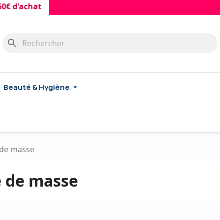
 d'achat
search
Beauté & Hygiène
 de masse
e de masse
.