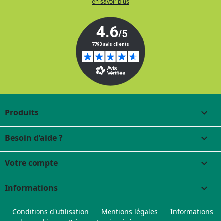
en savoir plus
Produits

Besoin d'aide ?

Votre compte

Informations
keyboard_arrow_down
Conditions d'utilisation
Mentions légales
Informations