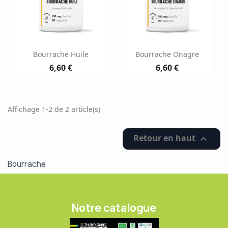
Bourrache Huile
Bourrache Onagre
6,60 €
6,60 €
Affichage 1-2 de 2 article(s)
Retour en haut

Bourrache
Notre catalogue