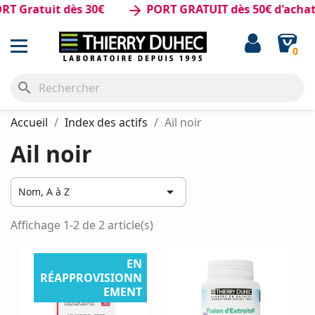
T Gratuit dès 30€
PORT GRATUIT dès 50€ d'achat
arrow_forward
0
search
Accueil
Index des actifs
Ail noir
Ail noir

Nom, A à Z
Affichage 1-2 de 2 article(s)
EN
RÉAPPROVISIONN
EMENT