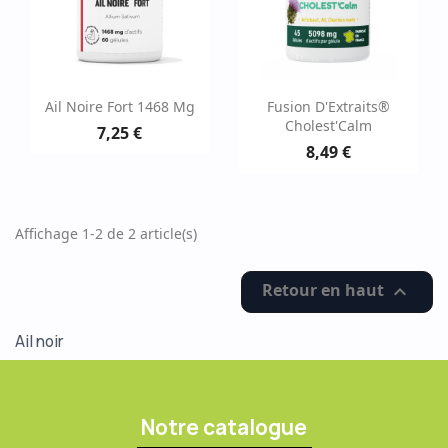
Ail Noire Fort 1468 Mg
Fusion D'Extraits®
Cholest'Calm
7,25 €
8,49 €
Affichage 1-2 de 2 article(s)
Retour en haut

Ail noir
Notre catalogue