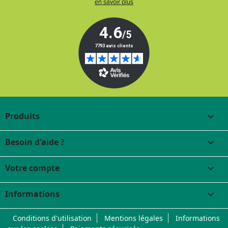
en savoir plus
Produits

Besoin d'aide ?

Votre compte

Informations
keyboard_arrow_down
Conditions d'utilisation
Mentions légales
Informations