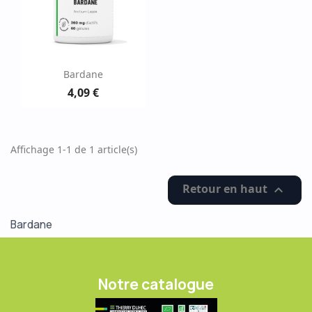
Bardane
4,09 €
Affichage 1-1 de 1 article(s)
Retour en haut

Bardane
Notre catalogue