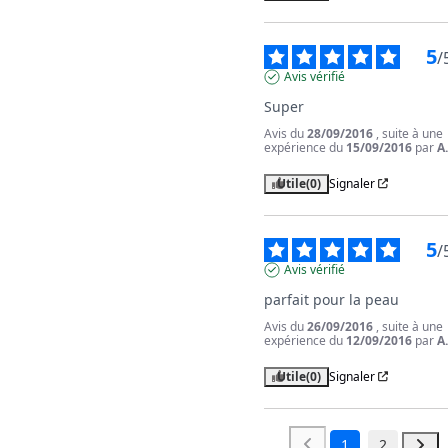
5
/
Avis vérifié
Super
Avis du
28/09/2016
, suite à une
expérience du
15/09/2016
par
A
Utile
(0)
Signaler
5
/
Avis vérifié
parfait pour la peau
Avis du
26/09/2016
, suite à une
expérience du
12/09/2016
par
A
Utile
(0)
Signaler
1
2