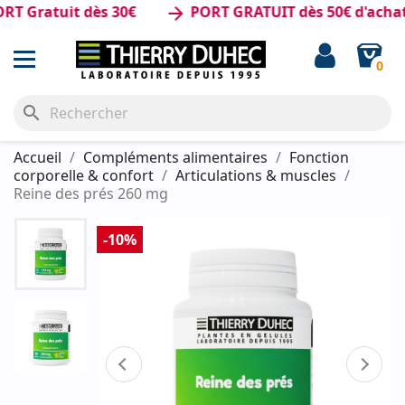
ratuit dès 30€
PORT GRATUIT dès 50€ d'achat
arrow_forward
0
search
Accueil
Compléments alimentaires
Fonction
corporelle & confort
Articulations & muscles
Reine des prés 260 mg
-10%