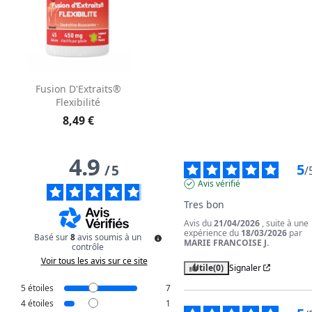
Fusion D'Extraits®
Flexibilité
8,49 €
4.9
5
/
5
/
Avis vérifié
Tres bon
Avis du
21/04/2026
, suite à une
expérience du
18/03/2026
par
Basé sur
8
avis soumis à un
MARIE FRANCOISE J.
contrôle
Voir tous les avis sur ce site
Utile
(0)
Signaler
5
étoiles
7
4
étoiles
1