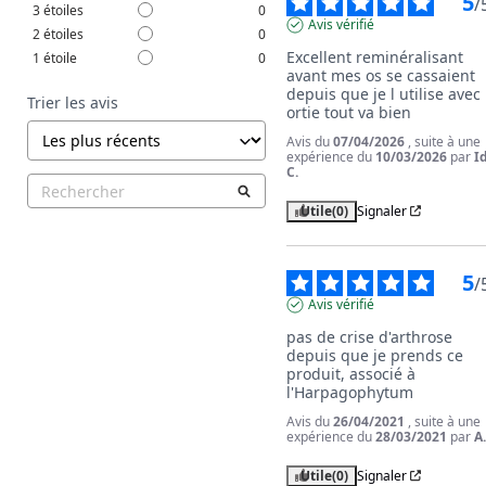
5
/
3
étoiles
0
Avis vérifié
2
étoiles
0
Excellent reminéralisant 
1
étoile
0
avant mes os se cassaient 
depuis que je l utilise avec l
Trier les avis
ortie tout va bien
Avis du
07/04/2026
, suite à une
expérience du
10/03/2026
par
I
C.
Utile
(0)
Signaler
5
/
Avis vérifié
pas de crise d'arthrose 
depuis que je prends ce 
produit, associé à 
l'Harpagophytum
Avis du
26/04/2021
, suite à une
expérience du
28/03/2021
par
A
Utile
(0)
Signaler