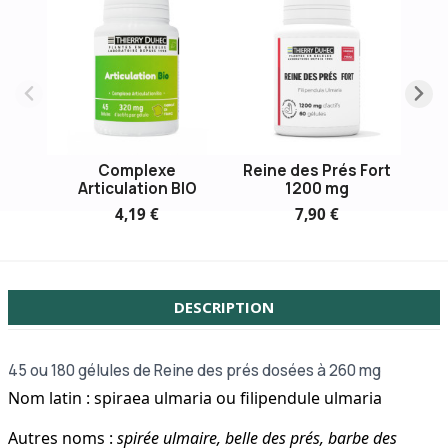
Complexe
Reine des Prés Fort
Tis
Articulation BIO
1200 mg
4,19 €
7,90 €
DESCRIPTION
45 ou
180 gélules de Reine des prés dosées à 260 mg
Nom latin : spiraea ulmaria ou filipendule ulmaria
Autres noms :
spirée ulmaire, belle des prés, barbe des