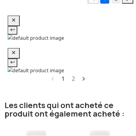
1
2
chevron_left
chevron_right
Les clients qui ont acheté ce
produit ont également acheté :