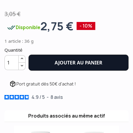
3,05 €
2,75 €
done_all
- 10%
Disponible
1 article : 36 g
Quantité
AJOUTER AU PANIER
package_2
Port gratuit dès 50€ d'achat !
4.9
/
5
-
8
avis
Produits associés au même actif