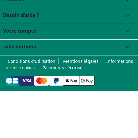
Besoin d'aide ?

Votre compte

Informations
keyboard_arrow_down
Conditions d'utilisation
Mentions légales
Informations
sur les cookies
Paiements sécurisés