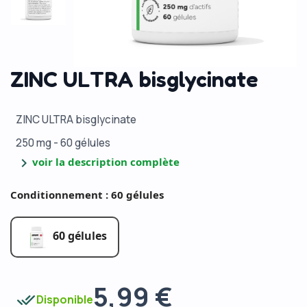
ZINC ULTRA bisglycinate
ZINC ULTRA bisglycinate
250 mg - 60 gélules
chevron_right
voir la description complète
Conditionnement : 60 gélules
60 gélules
5,99 €
done_all
Disponible