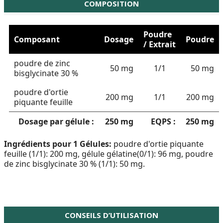
COMPOSITION
Poudre
Composant
Dosage
Poudre
/ Extrait
poudre de zinc
50 mg
1/1
50 mg
bisglycinate 30 %
poudre d'ortie
200 mg
1/1
200 mg
piquante feuille
Dosage par gélule :
250 mg
EQPS :
250 mg
Ingrédients pour 1 Gélules:
poudre d'ortie piquante
feuille (1/1): 200 mg, gélule gélatine(0/1): 96 mg, poudre
de zinc bisglycinate 30 % (1/1): 50 mg.
CONSEILS D’UTILISATION