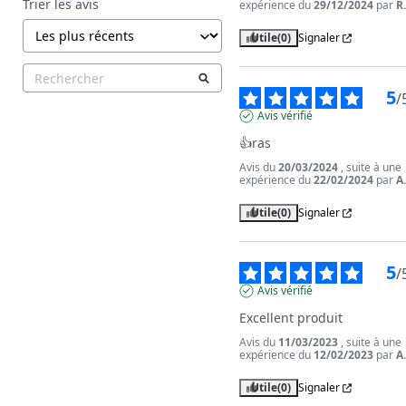
Trier les avis
expérience du
29/12/2024
par
R
Utile
(0)
Signaler
5
/
Avis vérifié
👍ras
Avis du
20/03/2024
, suite à une
expérience du
22/02/2024
par
A
Utile
(0)
Signaler
5
/
Avis vérifié
Excellent produit
Avis du
11/03/2023
, suite à une
expérience du
12/02/2023
par
A
Utile
(0)
Signaler