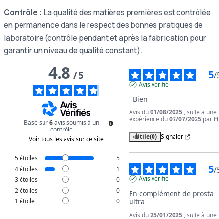
Contrôle :
La qualité des matières premières est contrôlée
en permanence dans le respect des bonnes pratiques de
laboratoire (contrôle pendant et après la fabrication pour
garantir un niveau de qualité constant).
4.8
5
/
5
/
Avis vérifié
TBien
Avis du
01/08/2025
, suite à une
expérience du
07/07/2025
par
H
Basé sur
6
avis soumis à un
contrôle
Utile
(0)
Signaler
Voir tous les avis sur ce site
5
étoiles
5
5
/
4
étoiles
1
Avis vérifié
3
étoiles
0
2
étoiles
0
En complément de prosta 
1
étoile
0
ultra
Avis du
25/01/2025
, suite à une