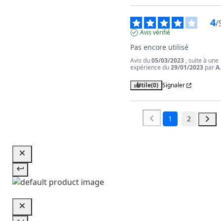
4
/
Avis vérifié
Pas encore utilisé
Avis du
05/03/2023
, suite à une
expérience du
29/01/2023
par
A
Utile
(0)
Signaler
1
2