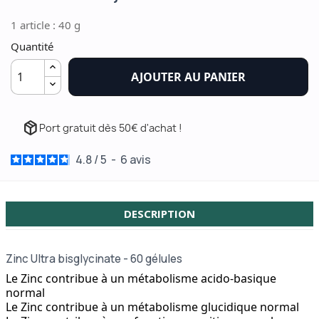
1 article : 40 g
Quantité
AJOUTER AU PANIER
package_2
Port gratuit dès 50€ d'achat !
4.8
/
5
-
6
avis
DESCRIPTION
Zinc Ultra bisglycinate - 60 gélules
Le Zinc contribue à un métabolisme acido-basique
normal
Le Zinc contribue à un métabolisme glucidique normal