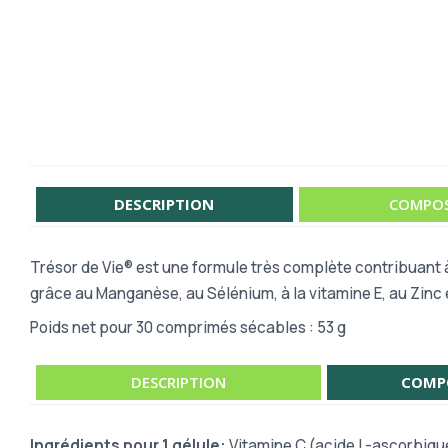
DESCRIPTION
COMPOS
Trésor de Vie® est une formule très complète contribuant à ré
grâce au Manganèse, au Sélénium, à la vitamine E, au Zinc e
Poids net pour 30 comprimés sécables : 53 g
DESCRIPTION
COMP
Ingrédients pour 1 gélule:
Vitamine C (acide L-ascorbique