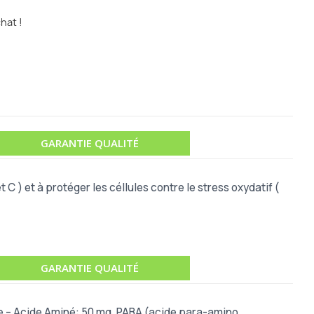
hat !
GARANTIE QUALITÉ
 C ) et à protéger les céllules contre le stress oxydatif (
GARANTIE QUALITÉ
ine – Acide Aminé: 50 mg, PABA (acide para-amino