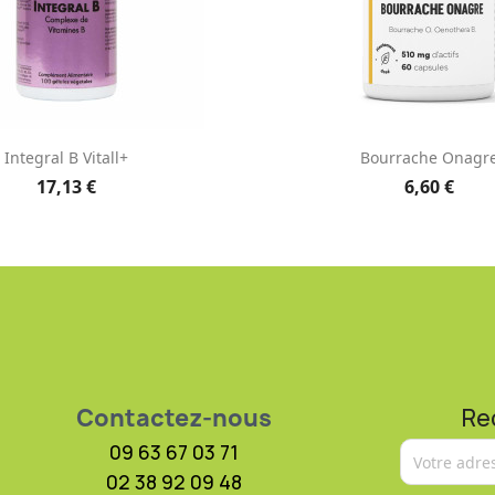
Aperçu rapide
Aperçu rapid


Integral B Vitall+
Bourrache Onagr
17,13 €
6,60 €
Contactez-nous
Re
09 63 67 03 71
02 38 92 09 48