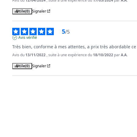
Avis du
12/04/2024
, suite à une expérience du
17/03/2024
par
A.A.
Utile
(0)
Signaler
5
/
5
Avis vérifié
Très bien, conforme à mes attentes, a prix très abordable c
Avis du
13/11/2022
, suite à une expérience du
18/10/2022
par
A.A.
Utile
(0)
Signaler