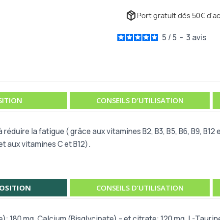
package_2
Port gratuit dès 50€ d'ac
5
/
5
-
3
avis
ITION
CONSEILS D’UTILISATION
duire la fatigue ( grâce aux vitamines B2, B3, B5, B6, B9, B12 et
t aux vitamines C et B12).
OSITION
CONSEILS D’UTILISATION
): 180 mg, Calcium (Bisglycinate) – et citrate: 120 mg, L-Taur