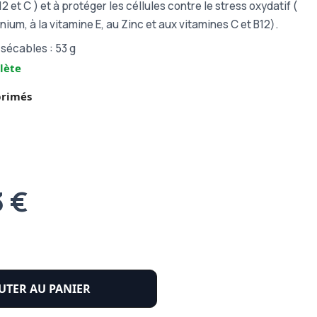
12 et C ) et à protéger les céllules contre le stress oxydatif (
um, à la vitamine E, au Zinc et aux vitamines C et B12).
 sécables : 53 g
lète
primés
3 €
UTER AU PANIER