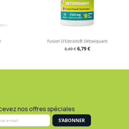
e
Aperçu rapide

e
Fusion D'Extraits® Détoxiquant
6,79 €
8,49 €
cevez nos offres spéciales