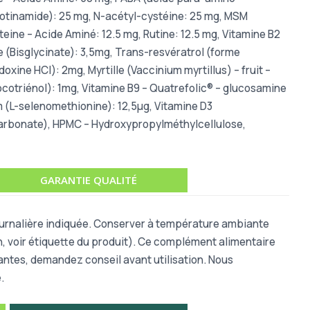
icotinamide): 25 mg, N-acétyl-cystéine: 25 mg, MSM
eine – Acide Aminé: 12.5 mg, Rutine: 12.5 mg, Vitamine B2
e (Bisglycinate): 3,5mg, Trans-resvératrol (forme
xine HCl): 2mg, Myrtille (Vaccinium myrtillus) – fruit –
cotriénol): 1mg, Vitamine B9 – Quatrefolic® – glucosamine
m (L-selenomethionine): 12,5µg, Vitamine D3
(carbonate), HPMC – Hydroxypropylméthylcellulose,
GARANTIE QUALITÉ
journalière indiquée. Conserver à température ambiante
on, voir étiquette du produit). Ce complément alimentaire
tantes, demandez conseil avant utilisation. Nous
.