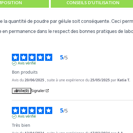
POSITION
CONSEILS D’UTILISATION
la quantité de poudre par gélule soit conséquente. Ceci perme
e en permanence dans le respect des bonnes pratiques de labor
5
/
5
Avis vérifié
Bon produits
Avis du
20/06/2025
, suite à une expérience du
25/05/2025
par
Katia T.
Utile
(0)
Signaler
5
/
5
Avis vérifié
Très bien