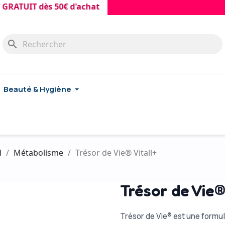
IT dès 50€ d'achat
search
Beauté & Hygiène
l
Métabolisme
Trésor de Vie® Vitall+
Trésor de Vie®
Trésor de Vie® est une formul