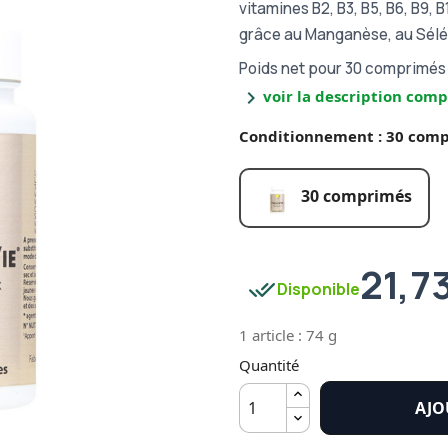
vitamines B2, B3, B5, B6, B9, B
grâce au Manganèse, au Séléni
Poids net pour 30 comprimés
chevron_right
voir la description comp
Conditionnement : 30 com
30 comprimés
21,7
done_all
Disponible
1 article : 74 g
Quantité
AJO