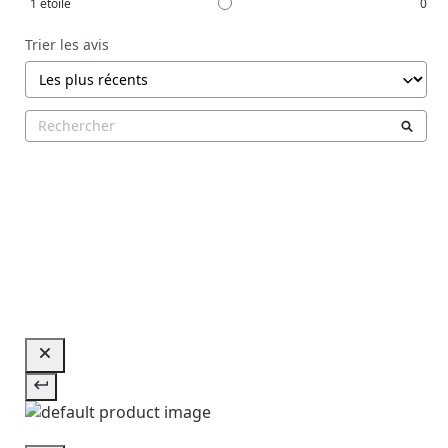
1
étoile
0
Trier les avis