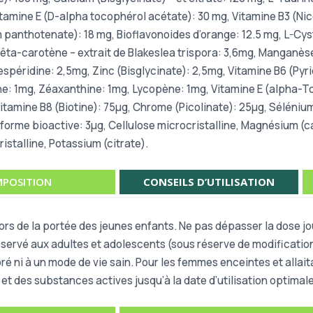
itamine E (D-alpha tocophérol acétate): 30 mg, Vitamine B3 (N
panthotenate): 18 mg, Bioflavonoides d’orange: 12.5 mg, L-Cyst
Bêta-carotène – extrait de Blakeslea trispora: 3,6mg, Manganès
péridine: 2,5mg, Zinc (Bisglycinate): 2,5mg, Vitamine B6 (Pyrido
ne: 1mg, Zéaxanthine: 1mg, Lycopène: 1mg, Vitamine E (alpha-To
tamine B8 (Biotine): 75µg, Chrome (Picolinate): 25µg, Séléniu
 forme bioactive: 3µg, Cellulose microcristalline, Magnésium 
stalline, Potassium (citrate).
POSITION
CONSEILS D’UTILISATION
hors de la portée des jeunes enfants. Ne pas dépasser la dose 
 Réservé aux adultes et adolescents (sous réserve de modificati
bré ni à un mode de vie sain. Pour les femmes enceintes et allai
s et des substances actives jusqu’à la date d’utilisation optimale