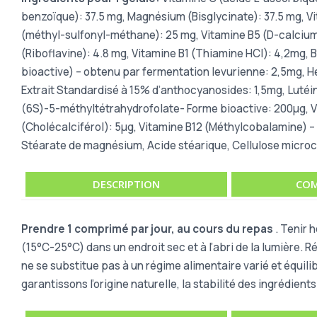
benzoïque): 37.5 mg, Magnésium (Bisglycinate): 37.5 mg, V
(méthyl-sulfonyl-méthane): 25 mg, Vitamine B5 (D-calcium 
(Riboflavine): 4.8 mg, Vitamine B1 (Thiamine HCl): 4,2mg, 
bioactive) – obtenu par fermentation levurienne: 2,5mg, Hes
Extrait Standardisé à 15% d’anthocyanosides: 1,5mg, Lutéi
(6S)-5-méthyltétrahydrofolate- Forme bioactive: 200µg, Vi
(Cholécalciférol): 5µg, Vitamine B12 (Méthylcobalamine) –
Stéarate de magnésium, Acide stéarique, Cellulose microcri
DESCRIPTION
COM
Prendre 1 comprimé par jour, au cours du repas
. Tenir 
(15°C-25°C) dans un endroit sec et à l’abri de la lumière.
ne se substitue pas à un régime alimentaire varié et équili
garantissons l’origine naturelle, la stabilité des ingrédient