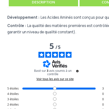
DESCRIPTION
COM
Développement :
Les Acides Aminés sont conçus pour que 
Contrôle :
La qualité des matières premières est contrôlé
garantir un niveau de qualité constant).
5
/
5
Basé sur
3
avis soumis à un
contrôle
Voir tous les avis sur ce site
5
étoiles
3
4
étoiles
0
3
étoiles
0
2
étoiles
0