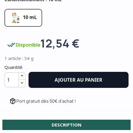
10 mL
12,54 €
done_all
Disponible
1 article : 54 g
Quantité
AJOUTER AU PANIER
package_2
Port gratuit dès 50€ d'achat !
DESCRIPTION