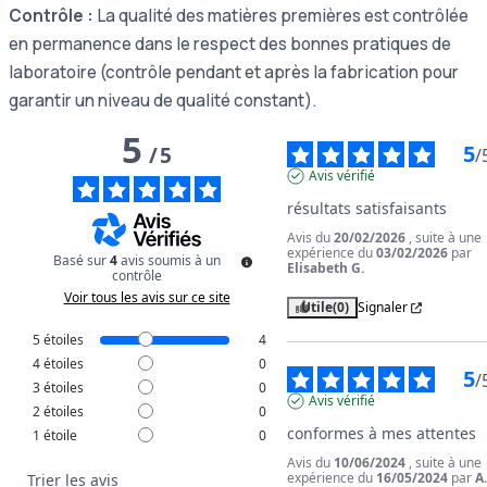
Contrôle :
La qualité des matières premières est contrôlée
en permanence dans le respect des bonnes pratiques de
laboratoire (contrôle pendant et après la fabrication pour
garantir un niveau de qualité constant).
5
5
/
5
/
Avis vérifié
résultats satisfaisants
Avis du
20/02/2026
, suite à une
expérience du
03/02/2026
par
Basé sur
4
avis soumis à un
Elisabeth G.
contrôle
Voir tous les avis sur ce site
Utile
(0)
Signaler
5
étoiles
4
4
étoiles
0
5
/
3
étoiles
0
Avis vérifié
2
étoiles
0
conformes à mes attentes
1
étoile
0
Avis du
10/06/2024
, suite à une
expérience du
16/05/2024
par
A
Trier les avis