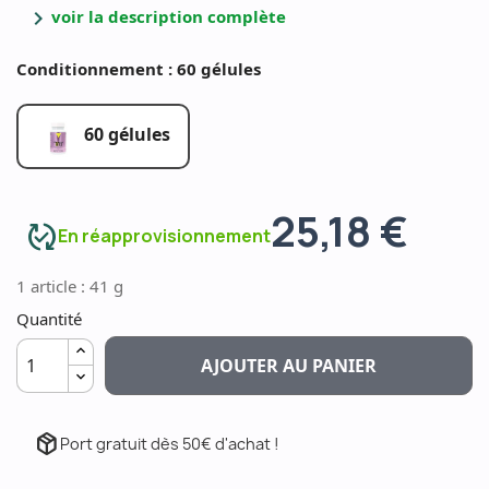
chevron_right
voir la description complète
Conditionnement : 60 gélules
60 gélules
25,18 €
published_with_changes
En réapprovisionnement
1 article : 41 g
Quantité
AJOUTER AU PANIER
package_2
Port gratuit dès 50€ d'achat !