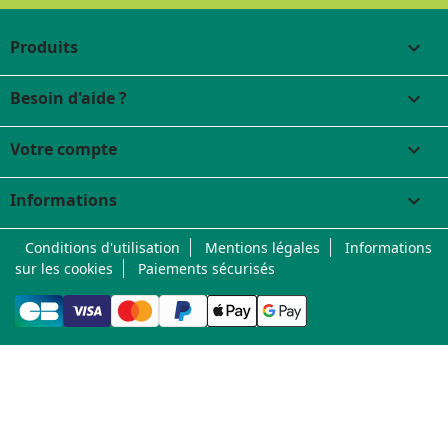
Produits

Besoin d'aide ?

Votre compte

Informations
keyboard_arrow_down
Conditions d'utilisation
Mentions légales
Informations
sur les cookies
Paiements sécurisés