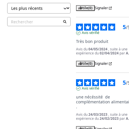
Utile
(0)
Signaler
5
/
Avis vérifié
Très bon produit
Avis du
04/05/2024
, suite à une
expérience du
02/04/2024
par
A
Utile
(0)
Signaler
5
/
Avis vérifié
une nécéssité  de 
complémentation alimentai
.
Avis du
24/03/2023
, suite à une
expérience du
24/02/2023
par
A
Utile
(0)
Signaler