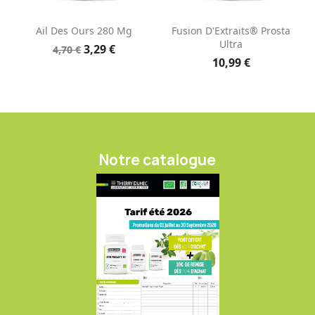
Ail Des Ours 280 Mg
Fusion D'Extraits® Prosta
Ultra
3,29 €
4,70 €
10,99 €
Notre catalogue