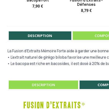
Bacopa Fort
Fusion d'Extraits®
Défenses
7,90 €
8,79 €
DESCRIPTION
COMPOS
La Fusion d’Extraits Mémoire Forte aide à garder une bonne
• L’extrait naturel de ginkgo biloba favorise une meilleure c
• Le bacopa est riche en bacosides, il est dosé à 20% de 
DESCRIPTION
COMP