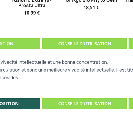
Fusion d'Extraits®
Ginkgo BIO Phyto'Gem
Ha
Prosta Ultra
18,51 €
10,99 €
ITION
CONSEILS D’UTILISATION
 vivacité intellectuelle et une bonne concentration.
irculation et donc une meilleure vivacité intellectuelle. Il est 
bacosides.
OSITION
CONSEILS D’UTILISATION