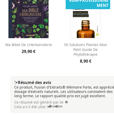
RÉAPPROVISIONNE
MENT
Aperçu rapide
Aperçu rapide


Ma Bible De L'Herboristerie
50 Solutions Plantes Mon
Petit Guide De
29,90 €
Phytothérapie
8,90 €
Résumé des avis
Ce produit, Fusion d'Extraits® Mémoire Forte, est appréci
dosage d'extraits naturels. Les utilisateurs constatent des 
long terme. Le rapport qualité-prix est jugé excellent.
Ce résumé est généré par IA
Oui
Non
Cela a-t-il été utile ?