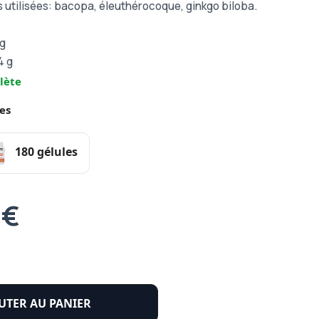
 utilisées: bacopa, éleuthérocoque, ginkgo biloba.
 g
4 g
lète
es
180 gélules
 €
UTER AU PANIER