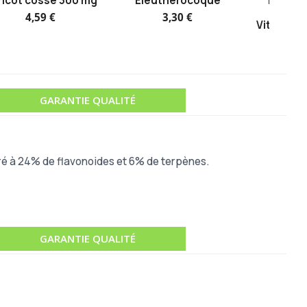
ricot cosse 300 mg
Eleuthérocoque
Fusion 
Reminé
4,59 €
3,30 €
Vitamines
10
GARANTIE QUALITÉ
titré à 24% de flavonoides et 6% de terpènes.
GARANTIE QUALITÉ