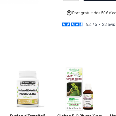
package_2
Port gratuit dès 50€ d'ac
4.4
/
5
-
22
avis