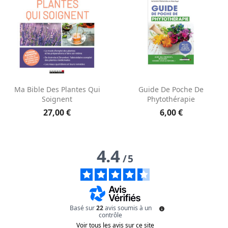
Aperçu rapide
Aperçu rapide


Ma Bible Des Plantes Qui
Guide De Poche De
Soignent
Phytothérapie
27,00 €
6,00 €
4.4
/
5
Basé sur
22
avis soumis à un
contrôle
Voir tous les avis sur ce site