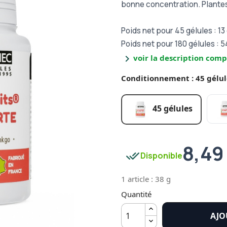
bonne concentration. Plantes
Poids net pour 45 gélules : 13
Poids net pour 180 gélules : 5
chevron_right
voir la description comp
Conditionnement : 45 gélul
45 gélules
8,49
done_all
Disponible
1 article : 38 g
Quantité
AJO