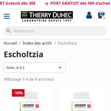
 Gratuit dès 30€
PORT GRATUIT dès 50€ d'achat
arrow_forward
0
search
Accueil
Index des actifs
Escholtzia
Escholtzia

Nom, A à Z
Affichage 1-4 de 4 article(s)
-10%