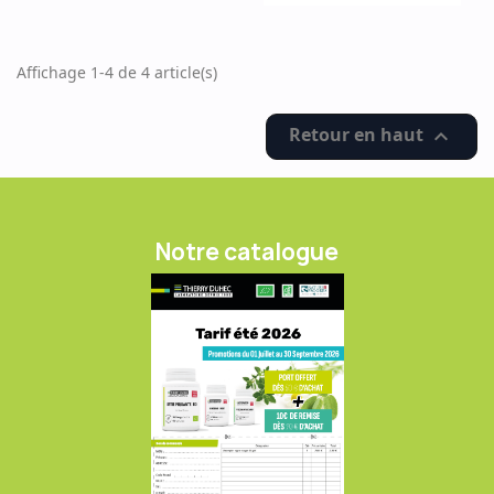
Affichage 1-4 de 4 article(s)
Retour en haut

Notre catalogue