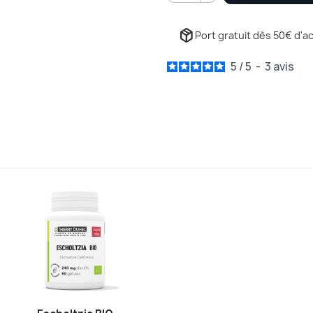
package_2
Port gratuit dès 50€ d'ac
5
/
5
-
3
avis