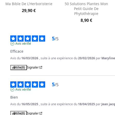
Aperçu rapide
Aperçu rapide


Ma Bible De L'Herboristerie
50 Solutions Plantes Mon
Petit Guide De
29,90 €
Phytothérapie
8,90 €
5
/
5
Avis vérifié
Efficace
Avis du
16/03/2026
, suite à une expérience du
20/02/2026
par
Maryline
Utile
(0)
Signaler
5
/
5
Avis vérifié
Bien
Avis du
16/05/2025
, suite à une expérience du
18/04/2025
par
Jean jac
Utile
(0)
Signaler