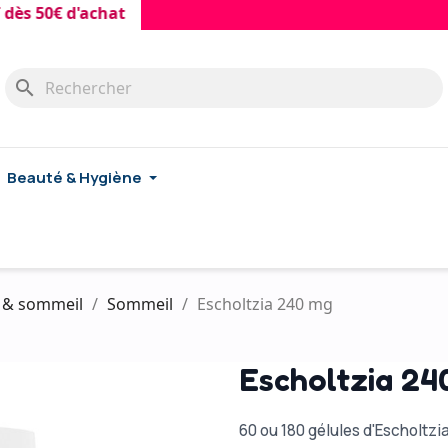
0€ d'achat
search
Beauté & Hygiène
l & sommeil
Sommeil
Escholtzia 240 mg
Escholtzia 24
60 ou 180 gélules d'Escholtz