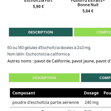
Escholtzia Fort
Fusion d'Extraits®
Bonne Nuit
5,90 €
5,04 €
DESCRIPTION
COMPOS
60 ou
180 gélules d'Escholtzia dosées à 240 mg.
Nom latin: Eschscholzia californica.
Autres noms : pavot de Californie, pavot jaune, pavot d'
DESCRIPTION
COMP
Composant
Dosage
Pou
poudre d'escholtzia partie aérienne
240 mg