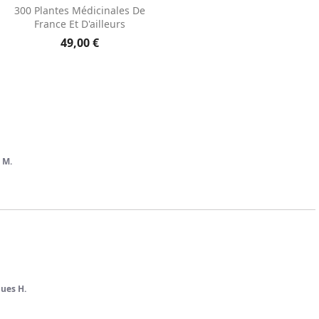
Aperçu rapide

300 Plantes Médicinales De
France Et D'ailleurs
49,00 €
 M.
ques H.