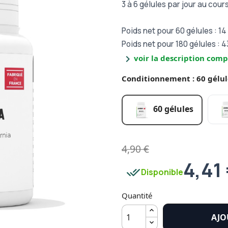
3 à 6 gélules par jour au cour
Poids net pour 60 gélules : 14
Poids net pour 180 gélules : 4
chevron_right
voir la description comp
Conditionnement : 60 gélul
60 gélules
4,90 €
4,41
done_all
Disponible
Quantité
AJO