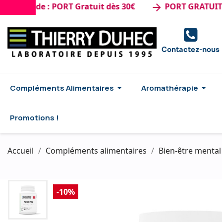
ande : PORT Gratuit dès 30€
PORT GRATUIT dès 5
arrow_forward
Contactez-nous
Compléments Alimentaires
Aromathérapie
Promotions !
Accueil
Compléments alimentaires
Bien-être menta
-10%