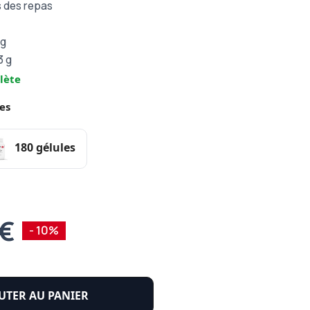
s des repas
 g
3 g
lète
es
180 gélules
 €
- 10%
UTER AU PANIER