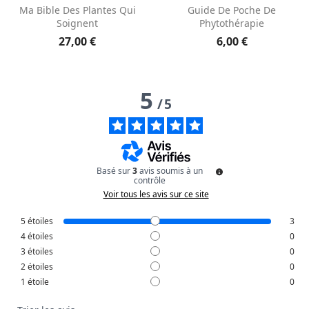
Aperçu rapide
Aperçu rapide


Ma Bible Des Plantes Qui
Guide De Poche De
Soignent
Phytothérapie
27,00 €
6,00 €
5
/
5
Basé sur
3
avis soumis à un
contrôle
Voir tous les avis sur ce site
5
étoiles
3
4
étoiles
0
3
étoiles
0
2
étoiles
0
1
étoile
0