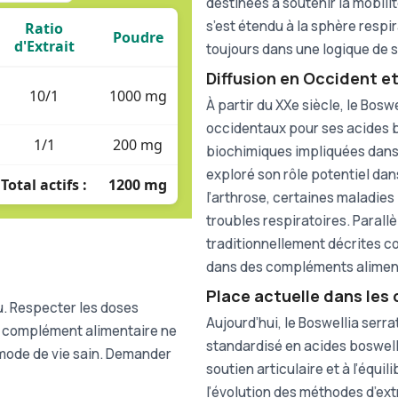
destinées à soutenir la mobilit
s’est étendu à la sphère respi
Ratio
Poudre
d'Extrait
toujours dans une logique de s
Diffusion en Occident e
10/1
1000 mg
À partir du XXe siècle, le Bosw
occidentaux pour ses acides bo
1/1
200 mg
biochimiques impliquées dans
exploré son rôle potentiel da
Total actifs :
1200 mg
l’arthrose, certaines maladies
troubles respiratoires. Parall
traditionnellement décrites c
dans des compléments aliment
Place actuelle dans les
u. Respecter les doses
Aujourd’hui, le Boswellia serr
Ce complément alimentaire ne
standardisé en acides boswel
 mode de vie sain. Demander
soutien articulaire et à l’équi
l’évolution des méthodes d’ext