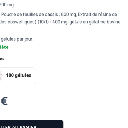
1200 mg
:
Poudre de feuilles de cassis : 800 mg, Extrait de résine de
des boswelliques) (10/1) : 400 mg, gélule en gélatine bovine :
 gélules par jour.
lète
es
180 gélules
 €
UTER AU PANIER