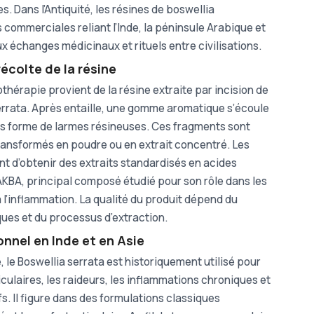
. Dans l’Antiquité, les résines de boswellia
s commerciales reliant l’Inde, la péninsule Arabique et
 aux échanges médicinaux et rituels entre civilisations.
écolte de la résine
thérapie provient de la résine extraite par incision de
serrata. Après entaille, une gomme aromatique s’écoule
 sous forme de larmes résineuses. Ces fragments sont
transformés en poudre ou en extrait concentré. Les
 d’obtenir des extraits standardisés en acides
KBA, principal composé étudié pour son rôle dans les
 l’inflammation. La qualité du produit dépend du
iques et du processus d’extraction.
nnel en Inde et en Asie
le Boswellia serrata est historiquement utilisé pour
ulaires, les raideurs, les inflammations chroniques et
fs. Il figure dans des formulations classiques