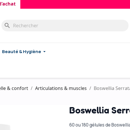
at
search
Beauté & Hygiène
lle & confort
Articulations & muscles
Boswellia Serra
Boswellia Ser
60 ou 180 gélules de Boswelli