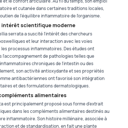
é et le confort articulaire. Au fil du temps, son emploi
ratoire et cutanée dans certaines traditions locales,
outien de l’équilibre inflammatoire de l’organisme.
t intérêt scientifique moderne
ellia serrata a suscité l’intérêt des chercheurs
swelliques et leur interaction avec les voies
 les processus inflammatoires. Des études ont
ns l’accompagnement de pathologies telles que
 inflammatoires chroniques de l’intestin ou des
èlement, son activité antioxydante et ses propriétés
omme antibactériennes ont favorisé son intégration
aires et des formulations dermatologiques.
 compléments alimentaires
ata est principalement proposé sous forme d’extrait
liques dans les compléments alimentaires destinés au
libre inflammatoire. Son histoire millénaire, associée à
raction et de standardisation, en fait une plante