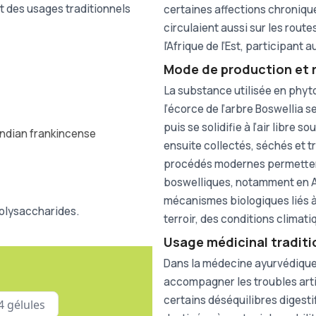
t des usages traditionnels
certaines affections chroniques
circulaient aussi sur les route
l’Afrique de l’Est, participant
Mode de production et r
La substance utilisée en phyto
l’écorce de l’arbre Boswellia 
puis se solidifie à l’air libre
 Indian frankincense
ensuite collectés, séchés et 
procédés modernes permettent
boswelliques, notamment en A
mécanismes biologiques liés à
polysaccharides.
terroir, des conditions climat
Usage médicinal traditio
Dans la médecine ayurvédique, 
accompagner les troubles artic
certains déséquilibres digesti
 gélules