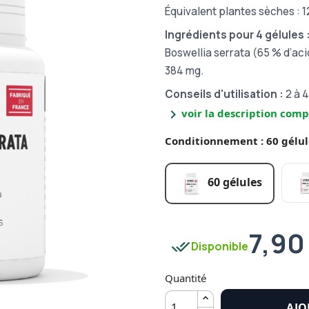
Équivalent plantes sèches : 
Ingrédients pour 4 gélules 
Boswellia serrata (65 % d’aci
384 mg.
Conseils d'utilisation :
2 à 4
chevron_right
voir la description comp
Conditionnement : 60 gélul
60 gélules
7,90
done_all
Disponible
Quantité
AJO