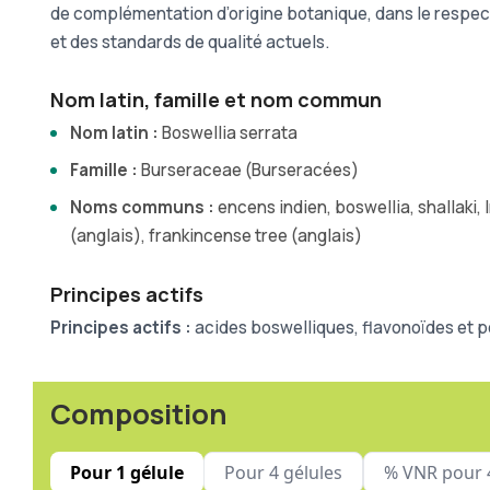
de complémentation d’origine botanique, dans le respec
et des standards de qualité actuels.
Nom latin, famille et nom commun
Nom latin :
Boswellia serrata
Famille :
Burseraceae (Burseracées)
Noms communs :
encens indien, boswellia, shallaki,
(anglais), frankincense tree (anglais)
Principes actifs
Principes actifs :
acides boswelliques, flavonoïdes et 
Composition
Pour 1 gélule
Pour 4 gélules
% VNR pour 4