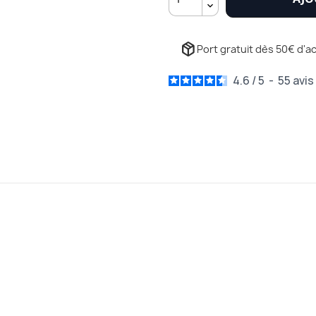
package_2
Port gratuit dès 50€ d'ac
4.6
/
5
-
55
avis