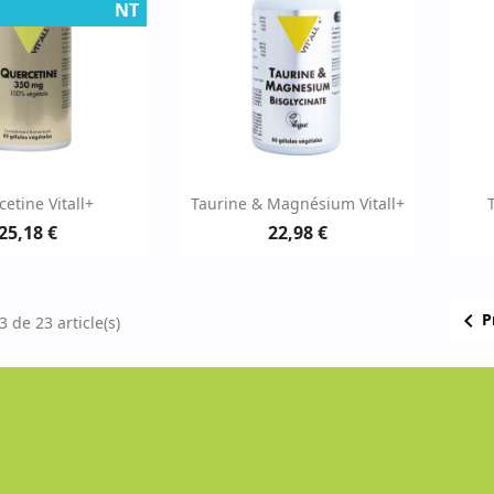
NT
erçu rapide
Aperçu rapide

etine Vitall+
Taurine & Magnésium Vitall+
25,18 €
22,98 €

P
 de 23 article(s)