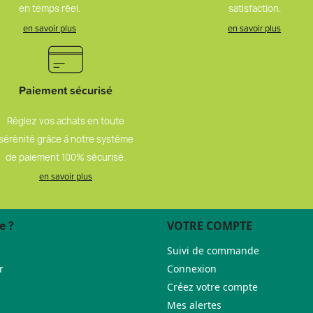
en temps réel.
satisfaction.
en savoir plus
en savoir plus
Paiement sécurisé
Réglez vos achats en toute
sérénité grâce à notre système
de paiement 100% sécurisé.
en savoir plus
e ?
VOTRE COMPTE
Suivi de commande
r
Connexion
Créez votre compte
Mes alertes