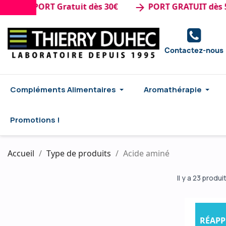
de : PORT Gratuit dès 30€
PORT GRATUIT dès 50€
arrow_forward
Contactez-nous
Compléments Alimentaires
Aromathérapie
Promotions !
Accueil
Type de produits
Acide aminé
Il y a 23 produi
RÉAPP