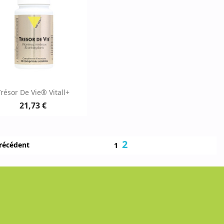
Aperçu rapide

Trésor De Vie® Vitall+
21,73 €
2
récédent
1